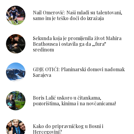
Nail Omerović: Naši mladi su talentovani,
samo im je teško doći do izražaja
Sekunda koja je promijenila život Mahira
Beathousea i ostavila ga da „fura“
sredinom
GDJE OTIĆI: Planinarski domovi nadomak
Sarajeva
Boris Lalić uskoro u čitankama,
pozorištima, kinima i na novčanicama!
Kako do pripravničkog u Bosni i
Hercegovini?