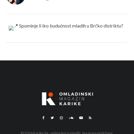
© 2026 Karike.ba - online kuća mladih. Sva prava pridržana.