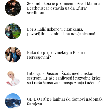
Sekunda koja je promijenila život Mahira
Beathousea i ostavila ga da „fura“
sredinom
Boris Lalić uskoro u čitankama,
pozorištima, kinima i na novčanicama!
Kako do pripravničkog u Bosni i
Hercegovini?
Intervju s Dušicom Žižić, medicinskom
sestrom: „Naše ranjivosti i razvojne krize
su i naša šansa za samospoznaju i učenje“
GDJE OTIĆI: Planinarski domovi nadomak
Sarajeva