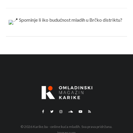
© 2026 Karike.ba - online kuća mladih. Sva prava pridržana.
Impressum