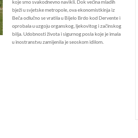
koje smo svakodnevno navikli. Dok većina mladih
bježi u svjetske metropole, ova ekonomistkinja iz
Beča odlučno se vratila u Bijelo Brdo kod Dervente i
oprobala u uzgoju organskog, ljekovitog i začinskog
bilja. Udobnosti života i sigurnog posla koje je imala
u inostranstvu zamijenila je seoskom idilom.