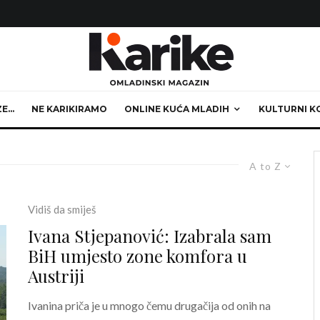
ZE…
NE KARIKIRAMO
ONLINE KUĆA MLADIH
KULTURNI K
A to Z
Vidiš da smiješ
Ivana Stjepanović: Izabrala sam
BiH umjesto zone komfora u
Austriji
Ivanina priča je u mnogo čemu drugačija od onih na