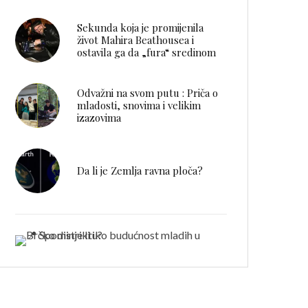
Sekunda koja je promijenila
život Mahira Beathousea i
ostavila ga da „fura“ sredinom
Odvažni na svom putu : Priča o
mladosti, snovima i velikim
izazovima
Da li je Zemlja ravna ploča?