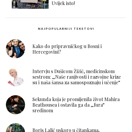
Uvijek isto!
NAJPOPULARNIJI TEKSTOVI
Kako do pripravničkog u Bosni i
Hercegovini?
Intervju s Dušicom Žižić, medicinskom
sestrom: „Naše ranjivosti i razvojne krize
su i naša šansa za samospoznaju i učenje“
Sekunda koja je promijenila život Mahira
Beathousea i ostavila ga da „fura“
sredinom
Boris Lalić uskoro u čitankama,