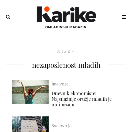
A to Z
nezaposlenost mladih
Ima veze...
Dnevnik ekonomiste:
Najsnažnije oružje mladih je
optimizam
Sve ovo ja