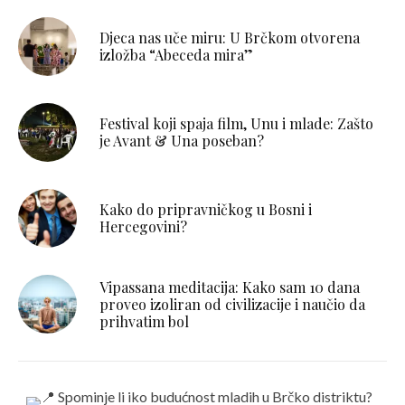
Djeca nas uče miru: U Brčkom otvorena
izložba “Abeceda mira”
Festival koji spaja film, Unu i mlade: Zašto
je Avant & Una poseban?
Kako do pripravničkog u Bosni i
Hercegovini?
Vipassana meditacija: Kako sam 10 dana
proveo izoliran od civilizacije i naučio da
prihvatim bol