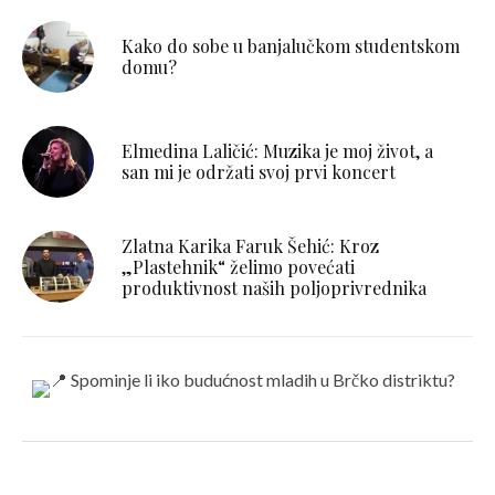
Kako do sobe u banjalučkom studentskom
domu?
Elmedina Laličić: Muzika je moj život, a
san mi je održati svoj prvi koncert
Zlatna Karika Faruk Šehić: Kroz
„Plastehnik“ želimo povećati
produktivnost naših poljoprivrednika