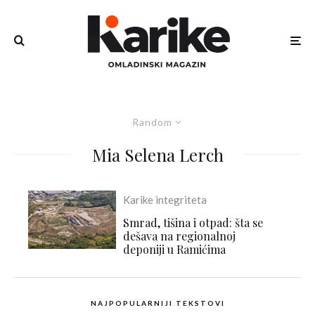
Random
Mia Selena Lerch
Karike integriteta
Smrad, tišina i otpad: šta se
dešava na regionalnoj
deponiji u Ramićima
NAJPOPULARNIJI TEKSTOVI