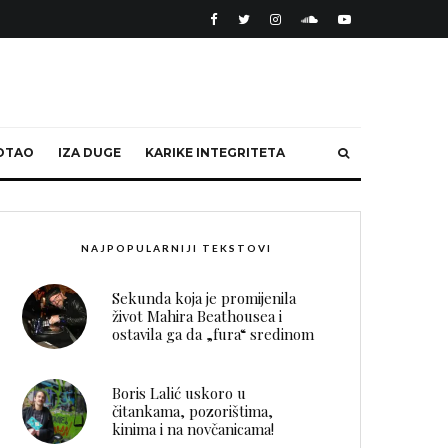
OTAO
IZA DUGE
KARIKE INTEGRITETA
NAJPOPULARNIJI TEKSTOVI
Sekunda koja je promijenila
život Mahira Beathousea i
ostavila ga da „fura“ sredinom
Boris Lalić uskoro u
čitankama, pozorištima,
kinima i na novčanicama!