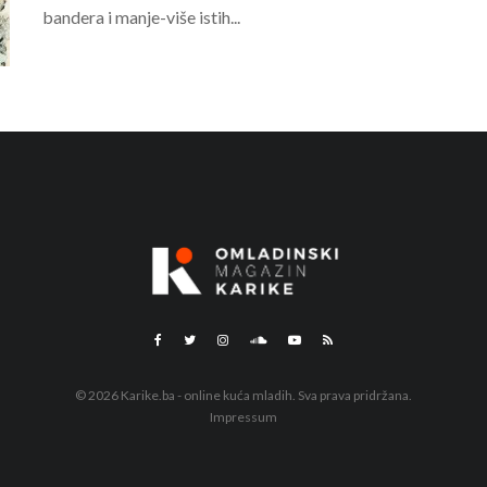
bandera i manje-više istih...
© 2026 Karike.ba - online kuća mladih. Sva prava pridržana.
Impressum