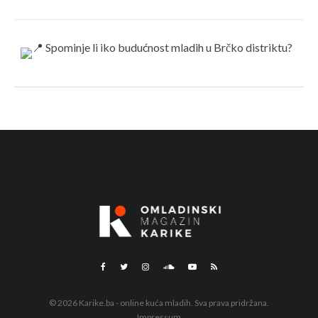
© 2026 Karike.ba - online kuća mladih. Sva prava pridržana.
Impressum