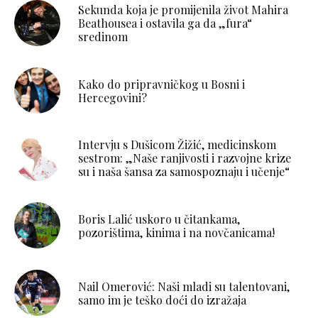
Sekunda koja je promijenila život Mahira
Beathousea i ostavila ga da „fura“
sredinom
Kako do pripravničkog u Bosni i
Hercegovini?
Intervju s Dušicom Žižić, medicinskom
sestrom: „Naše ranjivosti i razvojne krize
su i naša šansa za samospoznaju i učenje“
Boris Lalić uskoro u čitankama,
pozorištima, kinima i na novčanicama!
Nail Omerović: Naši mladi su talentovani,
samo im je teško doći do izražaja