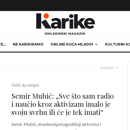
ZE…
NE KARIKIRAMO
ONLINE KUĆA MLADIH
KULTURNI K
Latest
Vidiš da smiješ
Semir Muhić: „Sve što sam radio
i naučio kroz aktivizam imalo je
svoju svrhu ili će je tek imati“
Semir Muhić, dvadesetpetogodišnji aktivista i