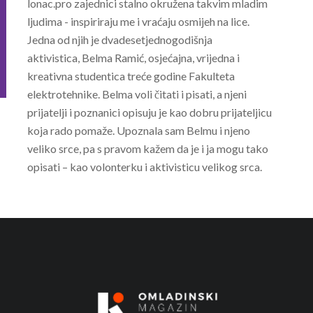
lonac.pro zajednici stalno okružena takvim mladim
ljudima - inspiriraju me i vraćaju osmijeh na lice.
Jedna od njih je dvadesetjednogodišnja
aktivistica, Belma Ramić, osjećajna, vrijedna i
kreativna studentica treće godine Fakulteta
elektrotehnike. Belma voli čitati i pisati, a njeni
prijatelji i poznanici opisuju je kao dobru prijateljicu
koja rado pomaže. Upoznala sam Belmu i njeno
veliko srce, pa s pravom kažem da je i ja mogu tako
opisati – kao volonterku i aktivisticu velikog srca.