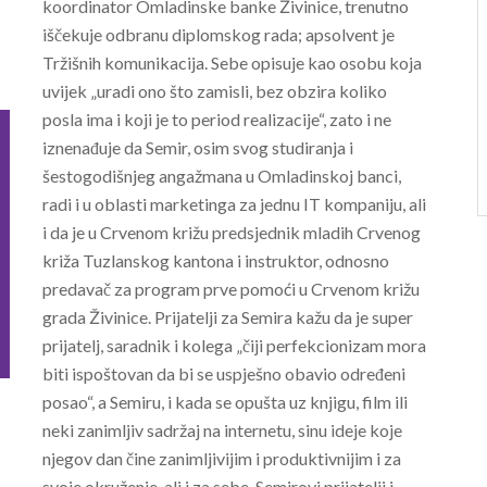
koordinator Omladinske banke Živinice, trenutno
iščekuje odbranu diplomskog rada; apsolvent je
Tržišnih komunikacija. Sebe opisuje kao osobu koja
uvijek „uradi ono što zamisli, bez obzira koliko
posla ima i koji je to period realizacije“, zato i ne
iznenađuje da Semir, osim svog studiranja i
šestogodišnjeg angažmana u Omladinskoj banci,
radi i u oblasti marketinga za jednu IT kompaniju, ali
i da je u Crvenom križu predsjednik mladih Crvenog
križa Tuzlanskog kantona i instruktor, odnosno
predavač za program prve pomoći u Crvenom križu
grada Živinice. Prijatelji za Semira kažu da je super
prijatelj, saradnik i kolega „čiji perfekcionizam mora
biti ispoštovan da bi se uspješno obavio određeni
posao“, a Semiru, i kada se opušta uz knjigu, film ili
neki zanimljiv sadržaj na internetu, sinu ideje koje
njegov dan čine zanimljivijim i produktivnijim i za
svoje okruženje, ali i za sebe. Semirovi prijatelji i