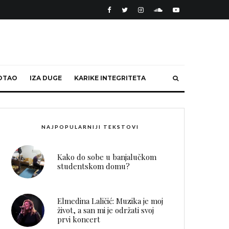
OTAO
IZA DUGE
KARIKE INTEGRITETA
NAJPOPULARNIJI TEKSTOVI
Kako do sobe u banjalučkom
studentskom domu?
Elmedina Laličić: Muzika je moj
život, a san mi je održati svoj
prvi koncert