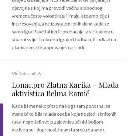
djevojka s kojima provodi većinu slobodnog
vremena često volontiraju i imaju iste ambicije i
interesovanja, a ne izostaje ni onih dana kada se
samo igra PlayStation ili prebacuje iz virtualnog u
stvarni svijet i rekreira igrajući fudbala, ili odlazi na
planinarenje i kampovanje u prirodi.
Vidiš da smiješ
Lonac.pro Zlatna Karika – Mlada
aktivistica Belma Ramić
Kada bi me neko pitao na koga sam ponosna, za
mene bi to bila mlada osoba koja ne sjedi skrštenih
ruku, nego želi svoju zajednicu učiniti boljom -
aktivira se i doprinosi. Imam tu sreću da sam u