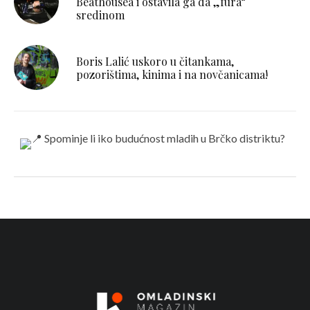
Beathousea i ostavila ga da „fura“
sredinom
Boris Lalić uskoro u čitankama,
pozorištima, kinima i na novčanicama!