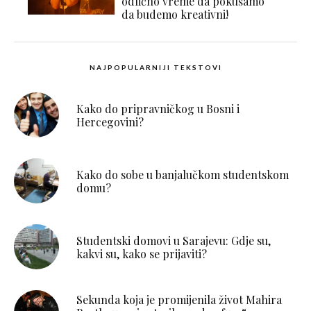
odlično vreme da pokušamo
da budemo kreativni!
NAJPOPULARNIJI TEKSTOVI
Kako do pripravničkog u Bosni i
Hercegovini?
Kako do sobe u banjalučkom studentskom
domu?
Studentski domovi u Sarajevu: Gdje su,
kakvi su, kako se prijaviti?
Sekunda koja je promijenila život Mahira