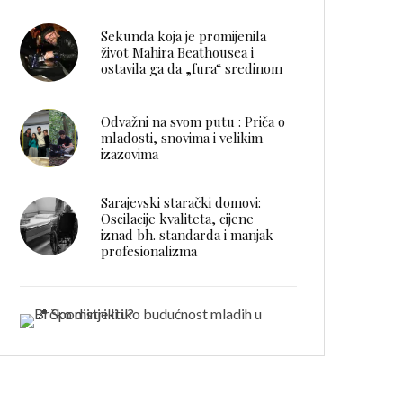
Sekunda koja je promijenila
život Mahira Beathousea i
ostavila ga da „fura“ sredinom
Odvažni na svom putu : Priča o
mladosti, snovima i velikim
izazovima
Sarajevski starački domovi:
Oscilacije kvaliteta, cijene
iznad bh. standarda i manjak
profesionalizma