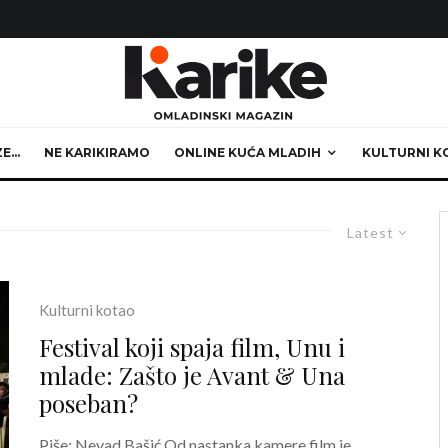
ZE…
NE KARIKIRAMO
ONLINE KUĆA MLADIH
KULTURNI K
Latest
Kulturni kotao
Festival koji spaja film, Unu i
mlade: Zašto je Avant & Una
poseban?
Piše: Nevad Bašić Od nastanka kamere film je