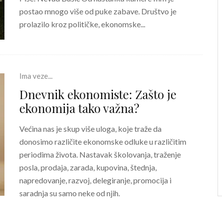
postao mnogo više od puke zabave. Društvo je
prolazilo kroz političke, ekonomske...
Ima veze...
Dnevnik ekonomiste: Zašto je
ekonomija tako važna?
Većina nas je skup više uloga, koje traže da
donosimo različite ekonomske odluke u različitim
periodima života. Nastavak školovanja, traženje
posla, prodaja, zarada, kupovina, štednja,
napredovanje, razvoj, delegiranje, promocija i
saradnja su samo neke od njih.