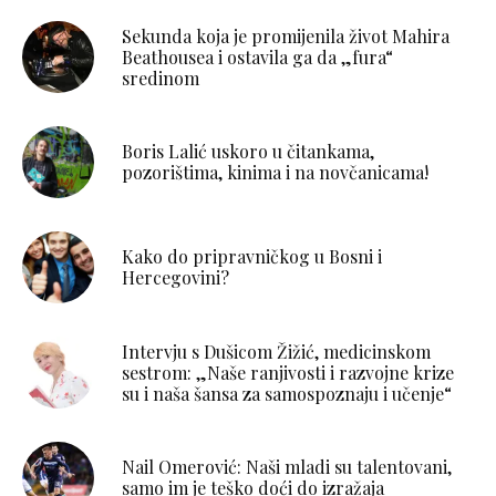
Sekunda koja je promijenila život Mahira
Beathousea i ostavila ga da „fura“
sredinom
Boris Lalić uskoro u čitankama,
pozorištima, kinima i na novčanicama!
Kako do pripravničkog u Bosni i
Hercegovini?
Intervju s Dušicom Žižić, medicinskom
sestrom: „Naše ranjivosti i razvojne krize
su i naša šansa za samospoznaju i učenje“
Nail Omerović: Naši mladi su talentovani,
samo im je teško doći do izražaja