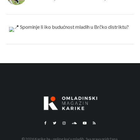
© 2026 Karike.ba - online kuća mladih. Sva prava pridržana.