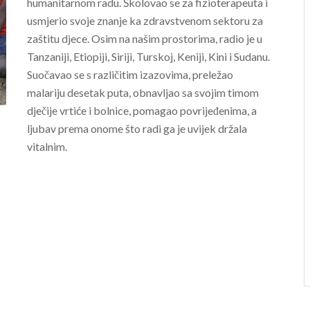
humanitarnom radu. Školovao se za fizioterapeuta i
usmjerio svoje znanje ka zdravstvenom sektoru za
zaštitu djece. Osim na našim prostorima, radio je u
Tanzaniji, Etiopiji, Siriji, Turskoj, Keniji, Kini i Sudanu.
Suočavao se s različitim izazovima, preležao
malariju desetak puta, obnavljao sa svojim timom
dječije vrtiće i bolnice, pomagao povrijeđenima, a
ljubav prema onome što radi ga je uvijek držala
vitalnim.