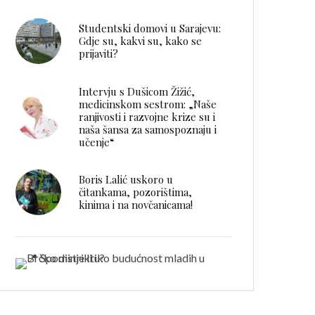
Studentski domovi u Sarajevu:
Gdje su, kakvi su, kako se
prijaviti?
Intervju s Dušicom Žižić,
medicinskom sestrom: „Naše
ranjivosti i razvojne krize su i
naša šansa za samospoznaju i
učenje“
Boris Lalić uskoro u
čitankama, pozorištima,
kinima i na novčanicama!