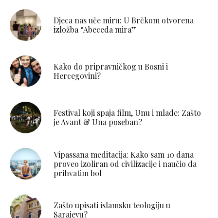
Djeca nas uče miru: U Brčkom otvorena
izložba “Abeceda mira”
Kako do pripravničkog u Bosni i
Hercegovini?
Festival koji spaja film, Unu i mlade: Zašto
je Avant & Una poseban?
Vipassana meditacija: Kako sam 10 dana
proveo izoliran od civilizacije i naučio da
prihvatim bol
Zašto upisati islamsku teologiju u
Sarajevu?