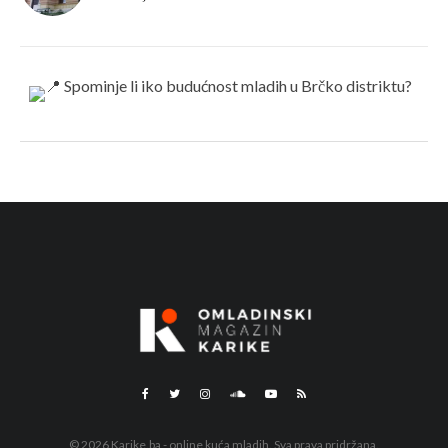
© 2026 Karike.ba - online kuća mladih. Sva prava pridržana.