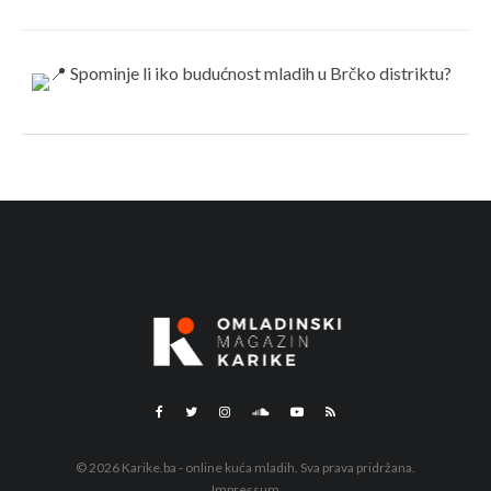
© 2026 Karike.ba - online kuća mladih. Sva prava pridržana.
Impressum