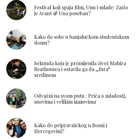
Festival koji spaja film, Unu i mlade: Zašto
je Avant & Una poseban?
Kako do sobe u banjalučkom studentskom
domu?
Sekunda koja je promijenila život Mahira
Beathousea i ostavila ga da „fura“
sredinom
Odvažni na svom putu : Priča o mladosti,
snovima i velikim izazovima
Kako do pripravničkog u Bosni i
Hercegovini?