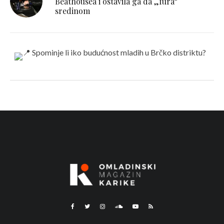
Beathousea i ostavila ga da „fura“
sredinom