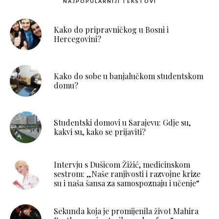
NAJPOPULARNIJI TEKSTOVI
Kako do pripravničkog u Bosni i
Hercegovini?
Kako do sobe u banjalučkom studentskom
domu?
Studentski domovi u Sarajevu: Gdje su,
kakvi su, kako se prijaviti?
Intervju s Dušicom Žižić, medicinskom
sestrom: „Naše ranjivosti i razvojne krize
su i naša šansa za samospoznaju i učenje“
Sekunda koja je promijenila život Mahira