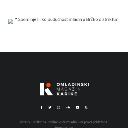
© 2026 Karike.ba - online kuća mladih. Sva prava pridržana.
Impressum