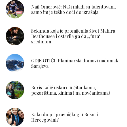
Nail Omerović: Naši mladi su talentovani,
samo im je teško doći do izražaja
Sekunda koja je promijenila život Mahira
Beathousea i ostavila ga da „fura“
sredinom
GDJE OTIĆI: Planinarski domovi nadomak
Sarajeva
Boris Lalić uskoro u čitankama,
pozorištima, kinima i na novčanicama!
Kako do pripravničkog u Bosni i
Hercegovini?