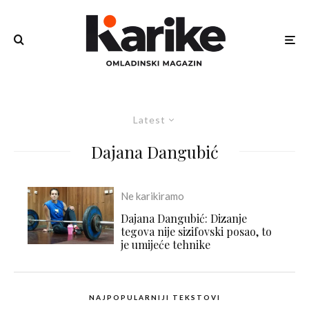
Latest
Dajana Dangubić
Ne karikiramo
Dajana Dangubić: Dizanje
tegova nije sizifovski posao, to
je umijeće tehnike
NAJPOPULARNIJI TEKSTOVI