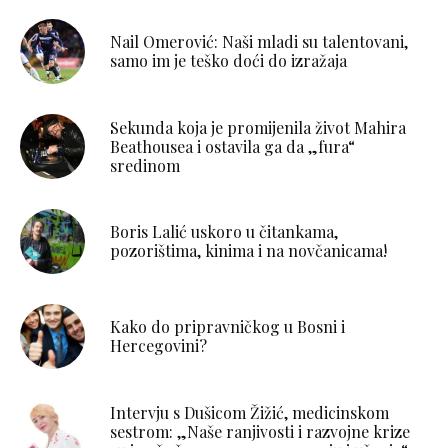
Nail Omerović: Naši mladi su talentovani,
samo im je teško doći do izražaja
Sekunda koja je promijenila život Mahira
Beathousea i ostavila ga da „fura“
sredinom
Boris Lalić uskoro u čitankama,
pozorištima, kinima i na novčanicama!
Kako do pripravničkog u Bosni i
Hercegovini?
Intervju s Dušicom Žižić, medicinskom
sestrom: „Naše ranjivosti i razvojne krize