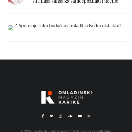
su i naša šansa za samospoznaju i učenje“
© 2026 Karike.ba - online kuća mladih. Sva prava pridržana.