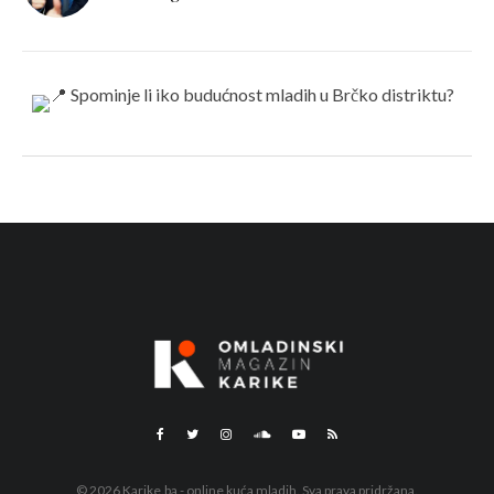
© 2026 Karike.ba - online kuća mladih. Sva prava pridržana.