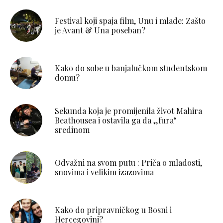
Festival koji spaja film, Unu i mlade: Zašto
je Avant & Una poseban?
Kako do sobe u banjalučkom studentskom
domu?
Sekunda koja je promijenila život Mahira
Beathousea i ostavila ga da „fura“
sredinom
Odvažni na svom putu : Priča o mladosti,
snovima i velikim izazovima
Kako do pripravničkog u Bosni i
Hercegovini?