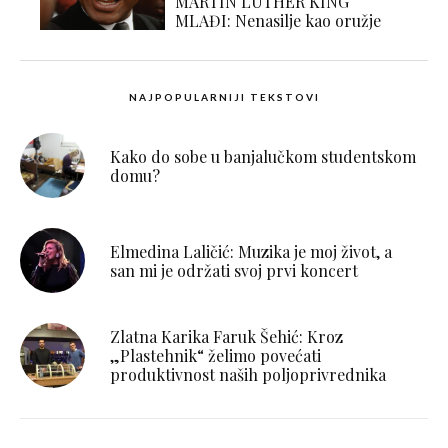
MARTIN LUTHER KING
MLAĐI: Nenasilje kao oružje
NAJPOPULARNIJI TEKSTOVI
Kako do sobe u banjalučkom studentskom
domu?
Elmedina Laličić: Muzika je moj život, a
san mi je održati svoj prvi koncert
Zlatna Karika Faruk Šehić: Kroz
„Plastehnik“ želimo povećati
produktivnost naših poljoprivrednika