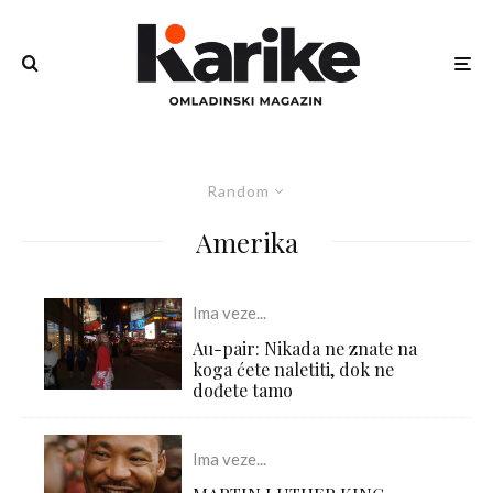
Random
Amerika
Ima veze...
Au-pair: Nikada ne znate na
koga ćete naletiti, dok ne
dođete tamo
Ima veze...