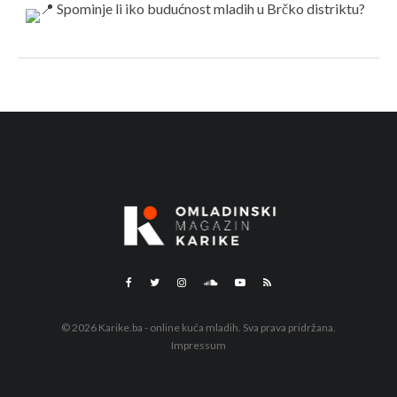
© 2026 Karike.ba - online kuća mladih. Sva prava pridržana.
Impressum