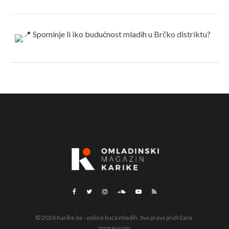
© 2026 Karike.ba - online kuća mladih. Sva prava pridržana.
Impressum