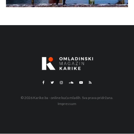
© 2026 Karike.ba - online kuća mladih. Sva prava pridržana.
Impressum