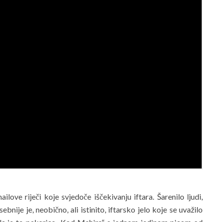
love riječi koje svjedoče iščekivanju iftara. Šarenilo ljudi,
bnije je, neobično, ali istinito, iftarsko jelo koje se uvažilo