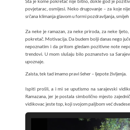
Šta je kome pokretač nije bitno, dokle god je pozit
povjetarac, osmijesi. Neko drugovanje – za koje nij
srčana klimanja glavom u formi pozdravljanja, smije
Za neke je ramazan, za neke priroda, za neke ljeto, 
pokretač. Motivacija. Da budem bolji danas nego juče
nepoznatim i da pritom gledam pozitivne note nepozna
trendovi. U mom slušaju bilo poznanstvo sa Sarajev
upoznaje.
Zaista, tek tad imamo pravi šeher – ljepote življenja.
Ispiti prošli, a i mi se uputismo na sarajevski vidi
Ramazana, jer je postala simbolično mjesto zajedničk
vidikovac jeste top, koji svojom paljbom već dvadese