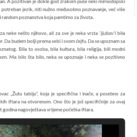
ivan. A pozitivan je dokle god zrakom puše neki mirnodopski
e potreban jezik, niti nužno međusobno poznavanje, već više
h i random poznanstva koja pamtimo za života.
za neke nešto njihovo, ali za sve je neka vrsta ‘
ljubav'i
bila
r. Da budem bolji prema sebi i svom ćejfu. Da se upoznam sa
tog. Bila to osoba, bila kultura, bila religija, bili modni
om. Ma bilo šta bilo, neka se upoznaje i neka se pozitivno
kovac „Žutu tabiju“, koja je specifična i inače, a posebno za
ih iftara na otvorenom. Ono što je još specifičnije za ovaj
t godina nagovještava vrijeme početka iftara.