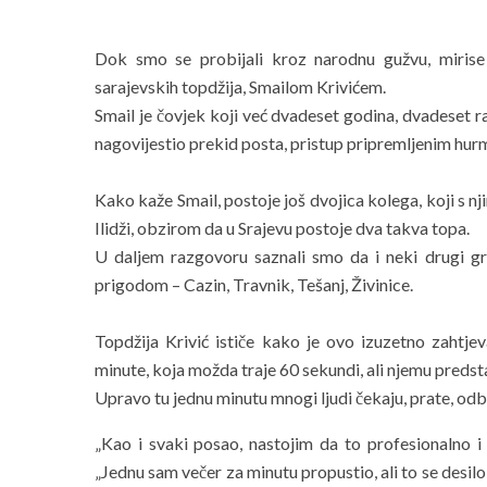
Dok smo se probijali kroz narodnu gužvu, miris
sarajevskih topdžija, Smailom Krivićem.
Smail je čovjek koji već dvadeset godina, dvadeset 
nagovijestio prekid posta, pristup pripremljenim hurm
Kako kaže Smail, postoje još dvojica kolega, koji s nj
Ilidži, obzirom da u Srajevu postoje dva takva topa.
U daljem razgovoru saznali smo da i neki drugi gr
prigodom – Cazin, Travnik, Tešanj, Živinice.
Topdžija Krivić ističe kako je ovo izuzetno zahtj
minute, koja možda traje 60 sekundi, ali njemu predst
Upravo tu jednu minutu mnogi ljudi čekaju, prate, odbro
„Kao i svaki posao, nastojim da to profesionalno i 
„Jednu sam večer za minutu propustio, ali to se desilo