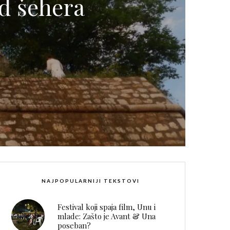
ed šehera
NAJPOPULARNIJI TEKSTOVI
Festival koji spaja film, Unu i
mlade: Zašto je Avant & Una
poseban?