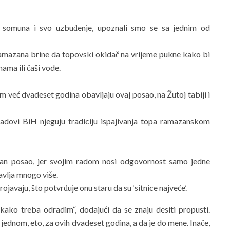
e somuna i svo uzbuđenje, upoznali smo se sa jednim od
ramazana brine da topovski okidač na vrijeme pukne kako bi
ama ili čaši vode.
im već dvadeset godina obavljaju ovaj posao, na Žutoj tabiji i
adovi BiH njeguju tradiciju ispajivanja topa ramazanskom
evan posao, jer svojim radom nosi odgovornost samo jedne
avlja mnogo više.
javaju, što potvrđuje onu staru da su ‘sitnice najveće’.
kako treba odradim“, dodajući da se znaju desiti propusti.
 jednom, eto, za ovih dvadeset godina, a da je do mene. Inače,