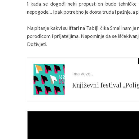
i kada se dogodi neki propust on bude tehničke
nepogode… Ipak potrebno je dosta truda i pažnje, a prij
Na pitanje kakvi su iftari na Tabiji čika Smail nam je 
porodicom i prijateljima. Napominje da se iščekivanje 
Doživjeti.
Ima veze...
Književni festival „Pol