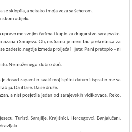
va se sklopila, a nekako i moja veza sa šeherom.
anskom odijelu.
 upravo me svojim čarima i kupio za drugarstvo sarajevsko.
azana i Sarajeva. Oh, ne. Samo je meni bio prekretnica za
e zadesio, negdje između proljeća i ljeta; Pa ni pretoplo – ni
enitu. Ne može nego, dobro doći.
n je dosad zapamtio svaki moj ispitni datum i ispratio me sa
 Tabiju. Da iftare. Da se druže.
azan, a nisi posjetila jedan od sarajevskih vidikovaca. Reko,
esecu. Turisti, Sarajlije, Krajišnici, Hercegovci, Banjalučani,
ravljala.