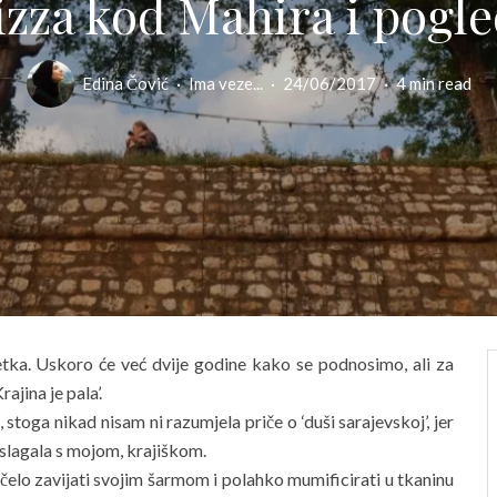
pizza kod Mahira i pogl
Edina Čović
·
Ima veze...
·
24/06/2017
·
4 min read
etka. Uskoro će već dvije godine kako se podnosimo, ali za
jina je pala’.
 stoga nikad nisam ni razumjela priče o ‘duši sarajevskoj’, jer
 slagala s mojom, krajiškom.
čelo zavijati svojim šarmom i polahko mumificirati u tkaninu