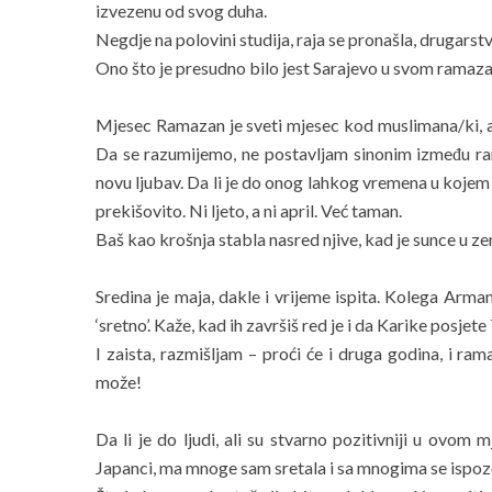
izvezenu od svog duha.
Negdje na polovini studija, raja se pronašla, drugarst
Ono što je presudno bilo jest Sarajevo u svom ramaz
Mjesec Ramazan je sveti mjesec kod muslimana/ki, a
Da se razumijemo, ne postavljam sinonim između ram
novu ljubav. Da li je do onog lahkog vremena u kojem s
prekišovito. Ni ljeto, a ni april. Već taman.
Baš kao krošnja stabla nasred njive, kad je sunce u z
Sredina je maja, dakle i vrijeme ispita. Kolega Arma
‘sretno’. Kaže, kad ih završiš red je i da Karike posjete
I zaista, razmišljam – proći će i druga godina, i ram
može!
Da li je do ljudi, ali su stvarno pozitivniji u ovom mj
Japanci, ma mnoge sam sretala i sa mnogima se ispozd