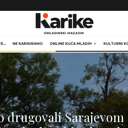
ZE…
NE KARIKIRAMO
ONLINE KUĆA MLADIH
KULTURNI K
 drugovali Sarajevom –