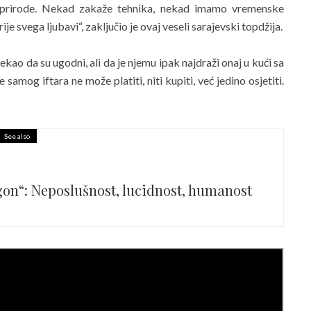
 prirode. Nekad zakaže tehnika, nekad imamo vremenske
e svega ljubavi“, zaključio je ovaj veseli sarajevski topdžija.
rekao da su ugodni, ali da je njemu ipak najdraži onaj u kući sa
samog iftara ne može platiti, niti kupiti, već jedino osjetiti.
See also
igon“: Neposlušnost, lucidnost, humanost