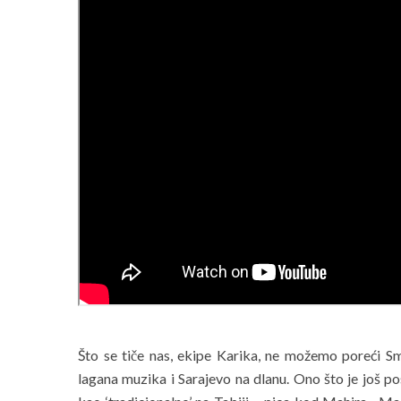
Što se tiče nas, ekipe Karika, ne možemo poreći Smai
lagana muzika i Sarajevo na dlanu. Ono što je još pose