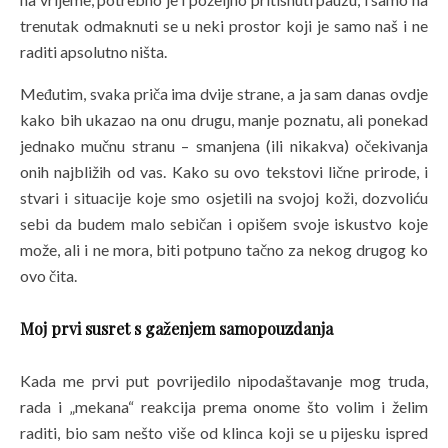
trenutak odmaknuti se u neki prostor koji je samo naš i ne
raditi apsolutno ništa.
Međutim, svaka priča ima dvije strane, a ja sam danas ovdje
kako bih ukazao na onu drugu, manje poznatu, ali ponekad
jednako mučnu stranu – smanjena (ili nikakva) očekivanja
onih najbližih od vas. Kako su ovo tekstovi lične prirode, i
stvari i situacije koje smo osjetili na svojoj koži, dozvoliću
sebi da budem malo sebičan i opišem svoje iskustvo koje
može, ali i ne mora, biti potpuno tačno za nekog drugog ko
ovo čita.
Moj prvi susret s gaženjem samopouzdanja
Kada me prvi put povrijedilo nipodaštavanje mog truda,
rada i „mekana“ reakcija prema onome što volim i želim
raditi, bio sam nešto više od klinca koji se u pijesku ispred