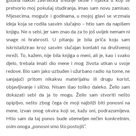
pretvorio moj pokušaj studiranja, imao sam novu zamisao.
Mjesecima, moguće i godinama, u mojoj glavi se vrzmala
ideja koja se rodila sasvim slučajno – htio sam da napišem
knjigu. Ne o sebi, jer sam znao da za to još uvijek nemam ni
snage ni hrabrosti. U pitanju je bila priča koju sam
iskristalizirao kroz sasvim slučajan kontakt na društvenoj
mreži. To, kažem, nije bila knjiga o meni, ali je, kao i svako
djelo, trebala imati dio mene i mog života utkan u svoje
redove. Bio sam jako uzbuđen i užurbano radio na tome, ne
sanjajući pritom nikakvu materijalnu ili drugu korist,
objavljivanje i slično. Nisam išao toliko daleko. Želio sam
dokazati sebi da ja to mogu. Želio sam stvoriti nešto
opipljvo, nešto zbog čega će moji najbliži biti ponosni na
mene, izvan onog okvira koji se, kažu oni, podrazumijeva.
Htio sam da taj ponos bude utemeljen nečim konkretnim,
osim onoga „ponosni smo što postojiš“.