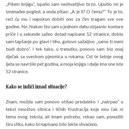
„Pišem knjigu“, ispalio sam neshvatljivo brzo. Uputio mi je
iznenađen pogled, a onda pitao: „A je li? O čemu?“ To je to,
reći ću mu i napokon dobiti ono za čim tragam sve ove
godine. Ne. Nakon što sam u jednom dahu objasnio konture
priče i u sekunde sažeo dotad napisane 52 stranice, dobio
sam tapšanje po glavi i tiho, gotovo sažaljivo „samo ti meni
budi dobro“. I tek tako, u trenutku, ponovo sam bio onaj
dječak sa sveskom pjesmica u rukama. Od te šetnje ovog
ljeta se navršilo pet godina, a moja knjiga i dalje ima one iste
52 stranice.
Kako se izdići iznad situacije?
Znam, možda sam ponovo otišao predaleko i „natrpao“ u
tekst mnoštvo sitnica i ličnih frustracija koje nisu čak ni
tema ovog teksta, ali imam potrebu, rekao sam, ponuditi
širu sliku, kako bi napisano bilo lakše shvaćeno.