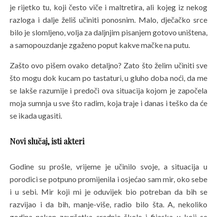
je rijetko tu, koji često viče i maltretira, ali kojeg iz nekog
razloga i dalje želiš učiniti ponosnim. Malo, dječačko srce
bilo je slomljeno, volja za daljnjim pisanjem gotovo uništena,
a samopouzdanje zgaženo poput kakve mačke na putu.
Zašto ovo pišem ovako detaljno? Zato što želim učiniti sve
što mogu dok kucam po tastaturi, u gluho doba noći, da me
se lakše razumije i predoči ova situacija kojom je započela
moja sumnja u sve što radim, koja traje i danas i teško da će
se ikada ugasiti.
Novi slučaj, isti akteri
Godine su prošle, vrijeme je učinilo svoje, a situacija u
porodici se potpuno promijenila i osjećao sam mir, oko sebe
i u sebi. Mir koji mi je oduvijek bio potreban da bih se
razvijao i da bih, manje-više, radio bilo šta. A, nekoliko
godina nakon završetka srednje škole i fijaska u koji se