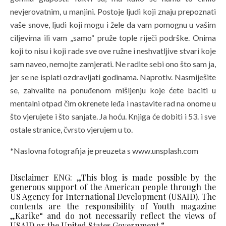
nevjerovatnim, u manjini. Postoje ljudi koji znaju prepoznati
vaše snove, ljudi koji mogu i žele da vam pomognu u vašim
ciljevima ili vam „samo“ pruže tople riječi podrške. Onima
koji to nisu i koji rade sve ove ružne i neshvatljive stvari koje
sam naveo, nemojte zamjerati. Ne radite sebi ono što sam ja,
jer se ne isplati ozdravljati godinama. Naprotiv. Nasmiješite
se, zahvalite na ponuđenom mišljenju koje ćete baciti u
mentalni otpad čim okrenete leđa i nastavite rad na onome u
što vjerujete i što sanjate. Ja hoću. Knjiga će dobiti i 53. i sve
ostale stranice, čvrsto vjerujem u to.
*Naslovna fotografija je preuzeta s www.unsplash.com
Disclaimer ENG: „This blog is made possible by the
generous support of the American people through the
US Agency for International Development (USAID). The
contents are the responsibility of Youth magazine
„Karike“ and do not necessarily reflect the views of
USAID or the United States Government.“