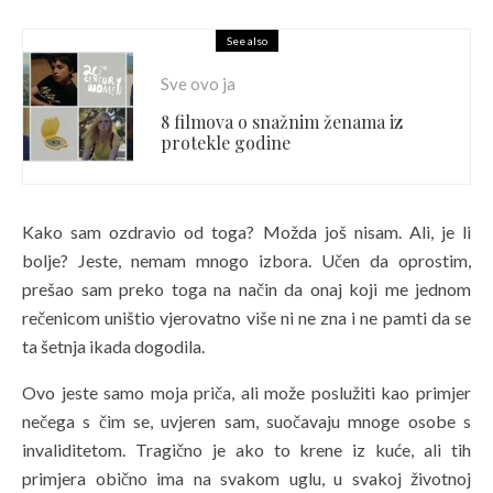
See also
Sve ovo ja
8 filmova o snažnim ženama iz
protekle godine
Kako sam ozdravio od toga? Možda još nisam. Ali, je li
bolje? Jeste, nemam mnogo izbora. Učen da oprostim,
prešao sam preko toga na način da onaj koji me jednom
rečenicom uništio vjerovatno više ni ne zna i ne pamti da se
ta šetnja ikada dogodila.
Ovo jeste samo moja priča, ali može poslužiti kao primjer
nečega s čim se, uvjeren sam, suočavaju mnoge osobe s
invaliditetom. Tragično je ako to krene iz kuće, ali tih
primjera obično ima na svakom uglu, u svakoj životnoj