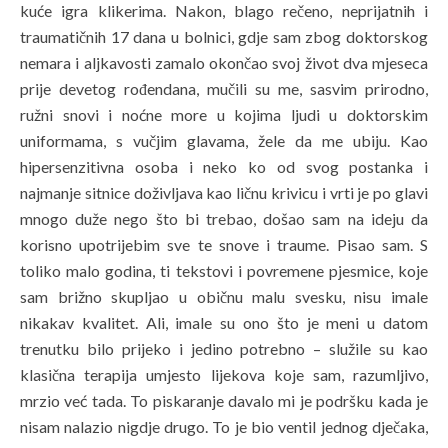
kuće igra klikerima. Nakon, blago rečeno, neprijatnih i
traumatičnih 17 dana u bolnici, gdje sam zbog doktorskog
nemara i aljkavosti zamalo okončao svoj život dva mjeseca
prije devetog rođendana, mučili su me, sasvim prirodno,
ružni snovi i noćne more u kojima ljudi u doktorskim
uniformama, s vučjim glavama, žele da me ubiju. Kao
hipersenzitivna osoba i neko ko od svog postanka i
najmanje sitnice doživljava kao ličnu krivicu i vrti je po glavi
mnogo duže nego što bi trebao, došao sam na ideju da
korisno upotrijebim sve te snove i traume. Pisao sam. S
toliko malo godina, ti tekstovi i povremene pjesmice, koje
sam brižno skupljao u običnu malu svesku, nisu imale
nikakav kvalitet. Ali, imale su ono što je meni u datom
trenutku bilo prijeko i jedino potrebno – služile su kao
klasična terapija umjesto lijekova koje sam, razumljivo,
mrzio već tada. To piskaranje davalo mi je podršku kada je
nisam nalazio nigdje drugo. To je bio ventil jednog dječaka,