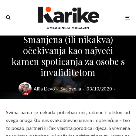
Smanjena (ili nikakva)
očekivanja kao najveći
kamen spoticanja za osobe s
invaliditetom
Alija Ljevo
·
Sve ovo ja
·
03/10/2020
·
6 min read
Svima nama je nekada potreban mir, odmor i otklon od
svega onoga što nas svakodnevno umara i opterećuje – bio
to posao, partneri ili čak vlastita porodica i djeca. S vremena
na vrijeme, potrebno je i poželjno pritisnuti pauzu, i samo na