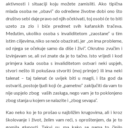
aktivnosti i situaciji koju možete zamisliti. Ako tipična
mlada osoba ne „obavi“ do određene životne dobi ono što
društvo sebi daje pravo od njih očekivati, toj osobi će to biti
uzeto za zlo i biće predmet svih kafanskih tračeva.
Međutim, ukoliko osoba s invaliditetom „zaostane“ u tim
istim ciljevima, niko se neće obazirati, jer „on ima probleme,
od njega se očekuje samo da diše i živi“. Okrutno zvučim i
izvinjavam se, ali svi znate da je to tačno. Isto vrijedi i kod
primjera kada osoba s invaliditetom ostvari neki uspjeh,
stvori nešto ili pokušava stvoriti (moj primjer) ili ima neki
talenat – taj talenat će uvijek biti u magli, i šta god da
ostvariš, postoje ljudi koji će „pametno“ zaključiti da vam to
nije uspjelo zbog vaših zasluga, nego vam je to poklonjeno
zbog stanja u kojem se nalazite i „zbog sevapa“.
Kao neko ko je to prošao u najbližim krugovima, ali i kroz
školovanje i život, želim vam reći, s oproštenjem, da je to
gomila gluposti. Takvi su, ma kako se nama to činilo