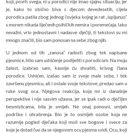
koji, povrh svega, ni u porodici nije imao sjajnu situaciju, jer
je, kako to obično biva s djecom devedesetih, cijela
porodica patila zbog jednog čovjeka kojeg je rat „ispljunuo“
s morem nikada liječenih psihičkih nemira i poremećaja. Iako
nevažni, vrlo jednostavni i nadasve dječiji, ti tekstovi su mi
mnogo značili, bio sam ponosan na sebe zbog njih.
U jednom od tih „zanosa“ radosti zbog tek napisane
pjesmice, htio sam ushićenje podijeliti s porodicom. Na moju
žalost, izabrao sam, kasnije ću shvatiti, krivog člana
porodice. Ushićen, izašao sam iz svoje male sobe, i tek
završenu pjesmicu, ali i ostale svoje tekstove, predao sam u
ruke svog oca. Njegova reakcija, koja mi iz današnje
perspektive i nije sasvim užasna, jer se ipak radi o dječijim
besmislicama, bila je smijeh. Ne onaj ponosni, smijeh
podrške i ohrabrenja. Bio je to osmijeh osobe koja ne
razumije pogled dječaka koji moli sve bogove i svece za
koje je dotad čuo da se njegovom ocu pjesma svidi. Ocu, koji