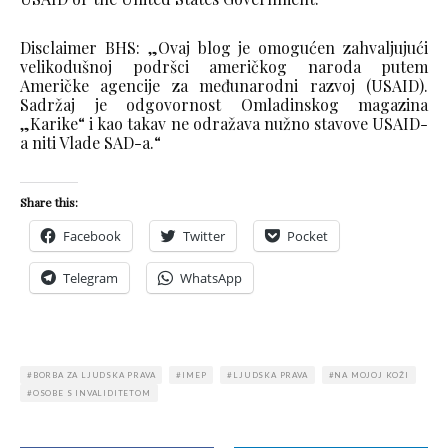
Disclaimer BHS: „Ovaj blog je omogućen zahvaljujući
velikodušnoj podršci američkog naroda putem
Američke agencije za međunarodni razvoj (USAID).
Sadržaj je odgovornost Omladinskog magazina
„Karike“ i kao takav ne odražava nužno stavove USAID-
a niti Vlade SAD-a.“
Share this:
Facebook
Twitter
Pocket
Telegram
WhatsApp
BORBA ZA LJUDSKA PRAVA
IMEP
LJUDSKA PRAVA
NA MOJOJ KOŽI
OSOBE S INVALIDITETOM