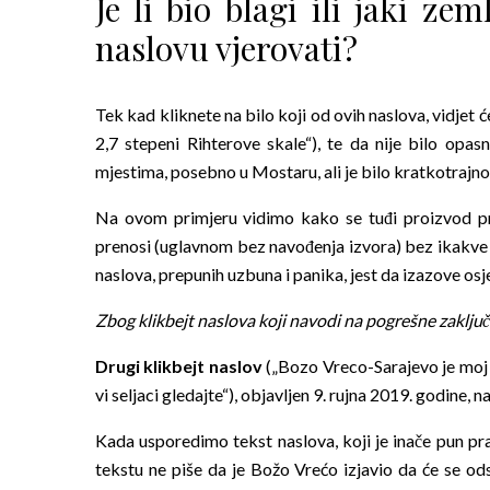
Je li bio blagi ili jaki z
naslovu vjerovati?
Tek kad kliknete na bilo koji od ovih naslova, vidjet ć
2,7 stepeni Rihterove skale“), te da nije bilo opas
mjestima, posebno u Mostaru, ali je bilo kratkotrajno 
Na ovom primjeru vidimo kako se tuđi proizvod pred
prenosi (uglavnom bez navođenja izvora) bez ikakve
naslova, prepunih uzbuna i panika, jest da izazove osje
Zbog klikbejt naslova koji navodi na pogrešne zaključk
Drugi klikbejt naslov
(„Bozo Vreco-Sarajevo je moj 
vi seljaci gledajte“), objavljen 9. rujna 2019. godine, n
Kada usporedimo tekst naslova, koji je inače pun pra
tekstu ne piše da je Božo Vrećo izjavio da će se o