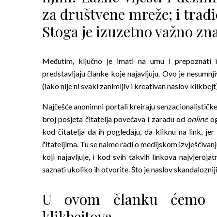
za društvene mreže; i tradi
Stoga je izuzetno važno zna
Međutim, ključno je imati na umu i prepoznati i
predstavljaju članke koje najavljuju. Ovo je nesumnji
(iako nije ni svaki zanimljiv i kreativan naslov klikbejt)
Najčešće anonimni portali kreiraju senzacionalističke n
broj posjeta čitatelja povećava i zaradu od
online
og
kod čitatelja da ih pogledaju, da kliknu na link, je
čitateljima. Tu se naime radi o medijskom izvješćivan
koji najavljuje, i kod svih takvih linkova najvjerojat
saznati ukoliko ih otvorite. Što je naslov skandalozniji
U ovom članku ćemo pr
klikbejtova.