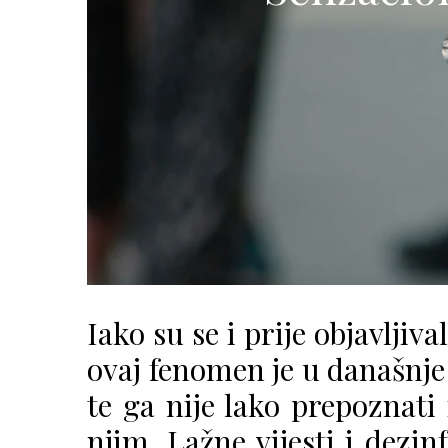
Iako su se i prije objavljiva
ovaj fenomen je u današnje 
te ga nije lako prepoznati
njim. Lažne vijesti i dezi