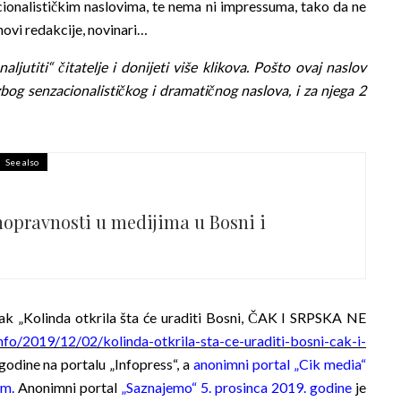
acionalističkim naslovima, te nema ni impressuma, tako da ne
anovi redakcije, novinari…
ljutiti“ čitatelje i donijeti više klikova. Pošto ovaj naslov
 zbog senzacionalističkog i dramatičnog naslova, i za njega 2
See also
nopravnosti u medijima u Bosni i
ak „Kolinda otkrila šta će uraditi Bosni, ČAK I SRPSKA NE
info/2019/12/02/kolinda-otkrila-sta-ce-uraditi-bosni-cak-i-
 godine na portalu „Infopress“, a
anonimni portal „Cik media“
em
.
Anonimni portal
„Saznajemo“ 5. prosinca 2019. godine
je