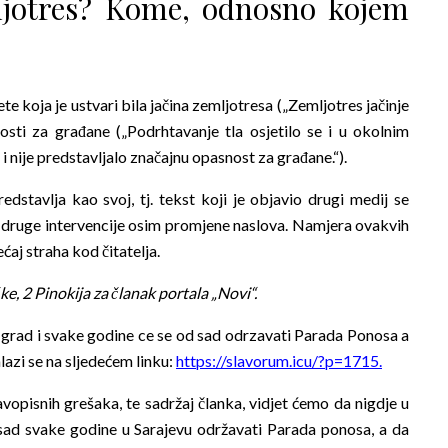
emljotres? Kome, odnosno kojem
ete koja je ustvari bila jačina zemljotresa („Zemljotres jačinje
nosti za građane („Podrhtavanje tla osjetilo se i u okolnim
i nije predstavljalo značajnu opasnost za građane.“).
stavlja kao svoj, tj. tekst koji je objavio drugi medij se
 druge intervencije osim promjene naslova. Namjera ovakvih
ćaj straha kod čitatelja.
e, 2 Pinokija za članak portala „Novi“.
grad i svake godine ce se od sad odrzavati Parada Ponosa a
alazi se na sljedećem linku:
https://slavorum.icu/?p=1715
.
vopisnih grešaka, te sadržaj članka, vidjet ćemo da nigdje u
dsad svake godine u Sarajevu održavati Parada ponosa, a da