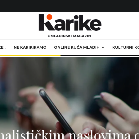
ZE…
NE KARIKIRAMO
ONLINE KUĆA MLADIH
KULTURNI K
alističkim naslovima 