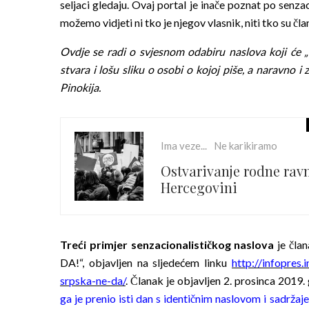
seljaci gledaju. Ovaj portal je inače poznat po senz
možemo vidjeti ni tko je njegov vlasnik, niti tko su čl
Ovdje se radi o svjesnom odabiru naslova koji će „na
stvara i lošu sliku o osobi o kojoj piše, a naravno i
Pinokija.
Ima veze...
Ne karikiramo
Ostvarivanje rodne rav
Hercegovini
Treći primjer senzacionalističkog naslova
je član
DA!“, objavljen na sljedećem linku
http://infopres.
srpska-ne-da/
. Članak je objavljen 2. prosinca 2019.
ga je prenio isti dan s identičnim naslovom i sadržaj