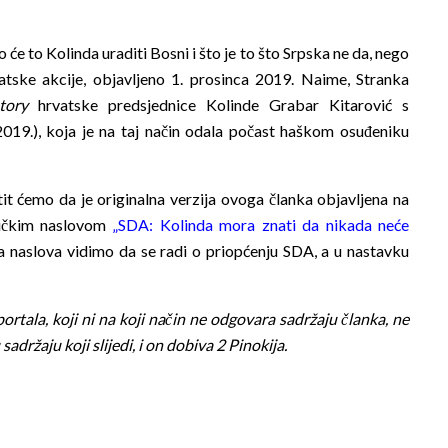
će to Kolinda uraditi Bosni i što je to što Srpska ne da, nego
tske akcije, objavljeno 1. prosinca 2019. Naime, Stranka
tory
hrvatske predsjednice Kolinde Grabar Kitarović s
2019.), koja je na taj način odala počast haškom osuđeniku
it ćemo da je originalna verzija ovoga članka objavljena na
stičkim naslovom
„SDA: Kolinda mora znati da nikada neće
 naslova vidimo da se radi o priopćenju SDA, a u nastavku
rtala, koji ni na koji način ne odgovara sadržaju članka, ne
adržaju koji slijedi, i on dobiva 2 Pinokija.