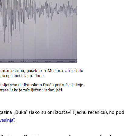
agazina „Buka“ (iako su oni izostavili jednu rečenicu), no pod
esinja“
.