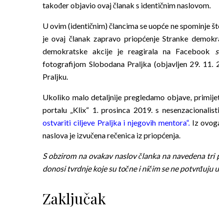
također objavio ovaj članak s identičnim naslovom.
U ovim (identičnim) člancima se uopće ne spominje što 
je ovaj članak zapravo priopćenje Stranke demokra
demokratske akcije je reagirala na Facebook
s
fotografijom Slobodana Praljka (objavljen 29. 11. 
Praljku.
Ukoliko malo detaljnije pregledamo objave, primijet
portalu „Klix“ 1. prosinca 2019. s nesenzacionali
ostvariti ciljeve Praljka i njegovih mentora“
.
Iz ovoga
naslova je izvučena rečenica iz priopćenja.
S obzirom na ovakav naslov članka na navedena tri po
donosi tvrdnje koje su točne i ničim se ne potvrđuju u s
Zaključak