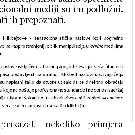
cionalni mediji su im podložni.
ti ih prepoznati.
 klikbejtove – senzacionalističke naslove koji pogrešno
vo najrasprostranjeniji oblik manipulacije u
online
medijima
.
aslove isključivo iz financijskog interesa, jer veća čitanost i
lasa postavljenih na stranici. Klikbejt naslovi izazivaju želju
r su napisani tako da stvore utisak da se direktno obraćaju
ju koje ne poštuje profesionalne standarde i ne donosi sadržaj
nije ništa ni šokantno, ni ekskluzivno, niti zanimljivo nećete
, veća je vjerojatnost da se radi o klikbejtu.
ikazati nekoliko primjera