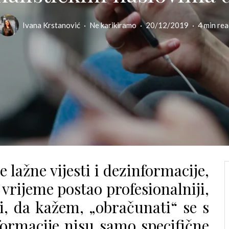
Ivana Krstanović
·
Ne karikiramo
·
20/12/2019
·
4 min rea
le lažne vijesti i dezinformacije,
vrijeme postao profesionalniji,
 i, da kažem, „obračunati“ se s
nformacije nisu samo specifične