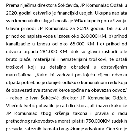
Prema riječima direktora Šokćevića, JP Komunalac Odžak u
2020. godini ostvarilo je financijski uspjeh. Ukupna naplata
svih komunalnih usluga iznosila je 94% ukupnih potraživanja.
Glavni prihodi JP Komunalac za 2020. godinu bili su: a)
prihod od naplate vode u iznosu oko 260.000 KM, b) prihod
kanalizacije u iznosu od oko 65.000 KM i c) prihod od
odvoza otpada 281.000 KM, dok su glavni rashodi bile
bruto plaće, materijalni i nematerijalni troškovi, te ostali
troškovi koji su detaljno obrađeni u dostavljenim
materijalima. „Kako bi zadržali postojeću cijenu odvoza
otpada potrebno je donijeti odluku o komunalnom redu koja
će obavezati sve stanovnike/ce općine na obavezan odvoz.”
– rekao je Ivan Šokćević, direktor JP Komunalac Odžak.
Vijećnik Ivetić pohvalilo je rad direktora, ali i naveo kako će
JP Komunalac zbog kršenja zakona i pravila o radu
prethodnog rukovodstva morati platiti 750.000KM sudskih
presuda, zateznih kamata i angažiranje advokata. Ono što je