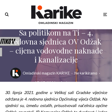
Sa politikom na Ti – 4.
redovna sjednica OV Odžak
– cijena vodovodne naknade
i kanalizacije
Omladinski magazin KAR!KE
·
Ne karikiramo
·
07/07/2021
·
3 min read
30. lipnja 2021. godine u Velikoj sali Gradske vijećnice
održana je 4. redovna sjednica Općinskog vijeća Odžak. Na
sjednici su, između ostalih, prisustvovali načelnica općine
Odžak, ravnatelj JP Komunalac Odžak te dvadeset i jedan