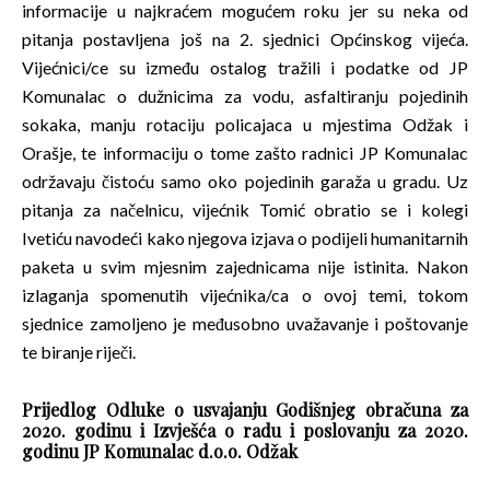
informacije u najkraćem mogućem roku jer su neka od
pitanja postavljena još na 2. sjednici Općinskog vijeća.
Vijećnici/ce su između ostalog tražili i podatke od JP
Komunalac o dužnicima za vodu, asfaltiranju pojedinih
sokaka, manju rotaciju policajaca u mjestima Odžak i
Orašje, te informaciju o tome zašto radnici JP Komunalac
održavaju čistoću samo oko pojedinih garaža u gradu. Uz
pitanja za načelnicu, vijećnik Tomić obratio se i kolegi
Ivetiću navodeći kako njegova izjava o podijeli humanitarnih
paketa u svim mjesnim zajednicama nije istinita. Nakon
izlaganja spomenutih vijećnika/ca o ovoj temi, tokom
sjednice zamoljeno je međusobno uvažavanje i poštovanje
te biranje riječi.
Prijedlog Odluke o usvajanju Godišnjeg obračuna za
2020. godinu i Izvješća o radu i poslovanju za 2020.
godinu JP Komunalac d.o.o. Odžak