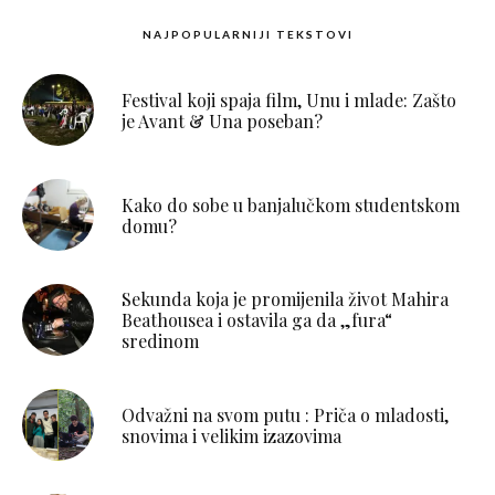
NAJPOPULARNIJI TEKSTOVI
Festival koji spaja film, Unu i mlade: Zašto
je Avant & Una poseban?
Kako do sobe u banjalučkom studentskom
domu?
Sekunda koja je promijenila život Mahira
Beathousea i ostavila ga da „fura“
sredinom
Odvažni na svom putu : Priča o mladosti,
snovima i velikim izazovima