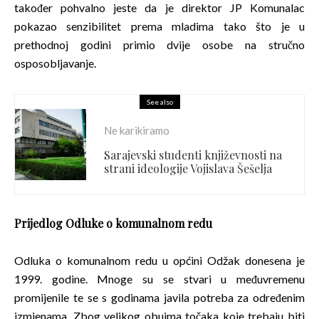
također pohvalno jeste da je direktor JP Komunalac
pokazao senzibilitet prema mladima tako što je u
prethodnoj godini primio dvije osobe na stručno
osposobljavanje.
See also
Ne karikiramo
Sarajevski studenti književnosti na
strani ideologije Vojislava Šešelja
Prijedlog Odluke o komunalnom redu
Odluka o komunalnom redu u općini Odžak donesena je
1999. godine. Mnoge su se stvari u međuvremenu
promijenile te se s godinama javila potreba za određenim
izmjenama. Zbog velikog obujma točaka koje trebaju biti