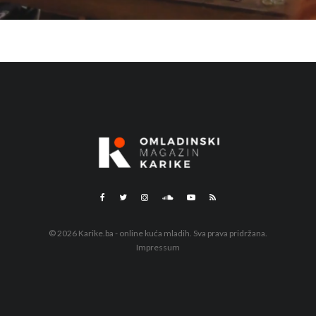
© 2026 Karike.ba - online kuća mladih. Sva prava pridržana.
Impressum