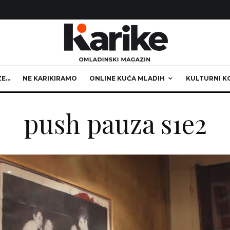
ZE…
NE KARIKIRAMO
ONLINE KUĆA MLADIH
KULTURNI K
push pauza s1e2