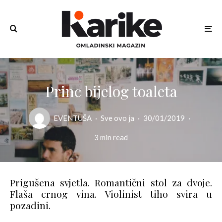
Princ bijelog toaleta
EVENTUŠA
·
Sve ovo ja
·
30/01/2019
·
3 min read
Prigušena svjetla. Romantični stol za dvoje.
Flaša crnog vina. Violinist tiho svira u
pozadini.