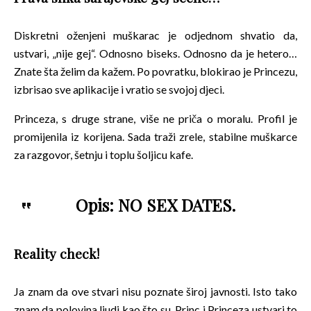
Diskretni oženjeni muškarac je odjednom shvatio da,
ustvari, „nije gej“. Odnosno biseks. Odnosno da je hetero…
Znate šta želim da kažem. Po povratku, blokirao je Princezu,
izbrisao sve aplikacije i vratio se svojoj djeci.
Princeza, s druge strane, više ne priča o moralu. Profil je
promijenila iz korijena. Sada traži zrele, stabilne muškarce
za razgovor, šetnju i toplu šoljicu kafe.
Opis: NO SEX DATES.
Reality check!
Ja znam da ove stvari nisu poznate široj javnosti. Isto tako
znam da polovina ljudi kao što su Princ i Princeza ustvari to