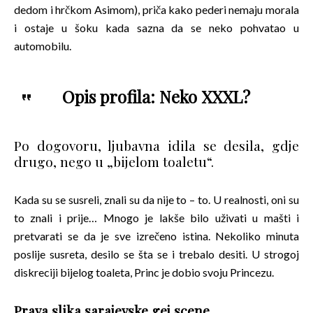
dedom i hrčkom Asimom), priča kako pederi nemaju morala
i ostaje u šoku kada sazna da se neko pohvatao u
automobilu.
Opis profila: Neko XXXL?
Po dogovoru, ljubavna idila se desila, gdje
drugo, nego u „bijelom toaletu“.
Kada su se susreli, znali su da nije to – to. U realnosti, oni su
to znali i prije… Mnogo je lakše bilo uživati u mašti i
pretvarati se da je sve izrečeno istina. Nekoliko minuta
poslije susreta, desilo se šta se i trebalo desiti. U strogoj
diskreciji bijelog toaleta, Princ je dobio svoju Princezu.
Prava slika sarajevske gej scene…