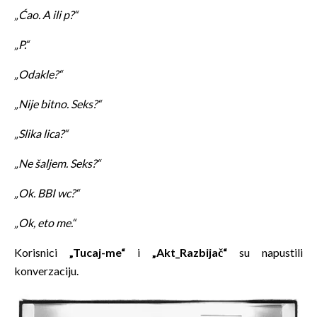
„Ćao. A ili p?“
„P.“
„Odakle?“
„Nije bitno. Seks?“
„Slika lica?“
„Ne šaljem. Seks?“
„Ok. BBI wc?“
„Ok, eto me.“
Korisnici
„Tucaj-me“
i
„Akt_Razbijač“
su napustili
konverzaciju.