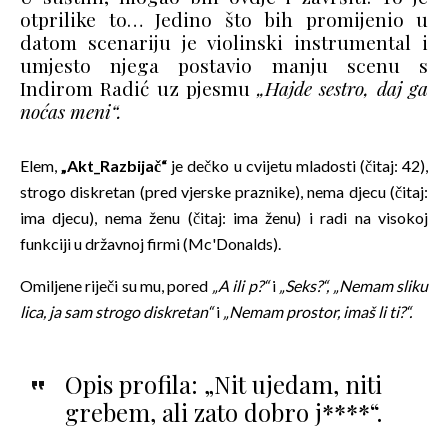
otprilike to… Jedino što bih promijenio u
datom scenariju je violinski instrumental i
umjesto njega postavio manju scenu s
Indirom Radić uz pjesmu
„Hajde sestro, daj ga
noćas meni“.
Elem,
„Akt_Razbijač“
je dečko u cvijetu mladosti (čitaj: 42),
strogo diskretan (pred vjerske praznike), nema djecu (čitaj:
ima djecu), nema ženu (čitaj: ima ženu) i radi na visokoj
funkciji u državnoj firmi (Mc'Donalds).
Omiljene riječi su mu, pored
„A ili p?“
i
„Seks?“,
„Nemam sliku
lica, ja sam strogo diskretan“
i
„Nemam prostor, imaš li ti?“.
Opis profila: „Nit ujedam, niti
grebem, ali zato dobro j****“.