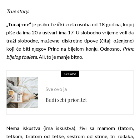
True story.
„Tucaj-me“
je psiho-fizički zrela osoba od 18 godina, kojoj
piše da ima 20 a ustvari ima 17. U slobodno vrijeme voli da
traži slobodne, muževne, diskretne tipove (čitaj: oženjene)
koji će biti njegov Princ na bijelom konju. Odnosno,
Princ
bijelog toaleta
. Ali, to je manje bitno.
See also
Sve ovo ja
Budi sebi prioritet
Nema iskustva (ima iskustva), živi sa mamom (tatom,
tetkom, bratom od tetke, sestrom od strine, tri rođaka,