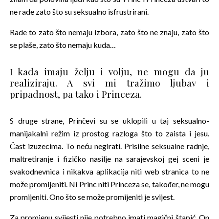
ne rade zato što su seksualno isfrustrirani.
Rade to zato što nemaju izbora, zato što ne znaju, zato što
se plaše, zato što nemaju kuda…
I kada imaju želju i volju, ne mogu da ju
realiziraju. A svi mi tražimo ljubav i
pripadnost, pa tako i Princeza.
S druge strane, Prinčevi su se uklopili u taj seksualno-
manijakalni režim iz prostog razloga što to zaista i jesu.
Čast izuzecima. To neću negirati. Prisilne seksualne radnje,
maltretiranje i fizičko nasilje na sarajevskoj gej sceni je
svakodnevnica i nikakva aplikacija niti web stranica to ne
može promijeniti. Ni Princ niti Princeza se, također, ne mogu
promijeniti. Ono što se može promijeniti je svijest.
Za promjenu svijesti nije potrebno imati magični štapić. On