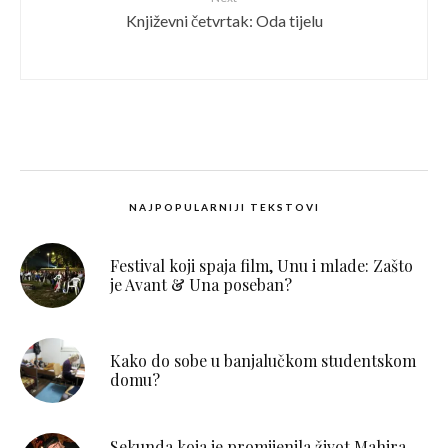
Književni četvrtak: Oda tijelu
NAJPOPULARNIJI TEKSTOVI
Festival koji spaja film, Unu i mlade: Zašto
je Avant & Una poseban?
Kako do sobe u banjalučkom studentskom
domu?
Sekunda koja je promijenila život Mahira