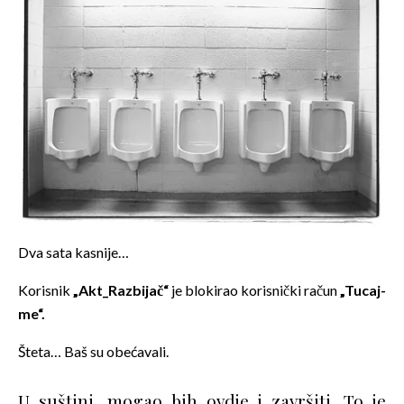
Dva sata kasnije…
Korisnik
„Akt_Razbijač“
je blokirao korisnički račun
„Tucaj-
me“.
Šteta… Baš su obećavali.
U suštini, mogao bih ovdje i završiti. To je