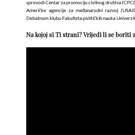
sprovodi Centar za promociju civilnog društva (CPCD)
Američke agencije za međunarodni razvoj (USAI
Debatnom klubu Fakulteta političkih nauka Univerzit
Na kojoj si Ti strani? Vrijedi li se boriti