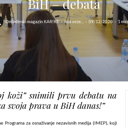
BiH – debata
Omladinski magazin KAR!KE
·
Ima veze...
·
09/12/2020
·
1 min
j koži” snimili prvu debatu na
 za svoja prava u BiH danas!”
e Programa za osnaživanje nezavisnih medija (IMEP), koji