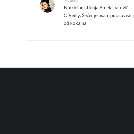
Previous
Nutricionistkinja Amela Ivković
O’Reilly: Šećer je osam puta ovisnij
od kokaina