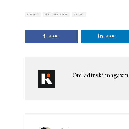
DEBATA
LJUDSKA PRAVA
MLADI
SHARE
SHARE
Omladinski magazin