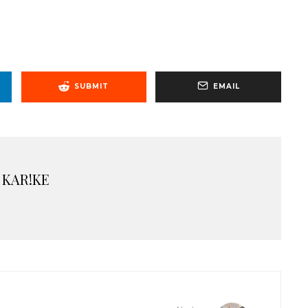
SUBMIT
EMAIL
 KAR!KE