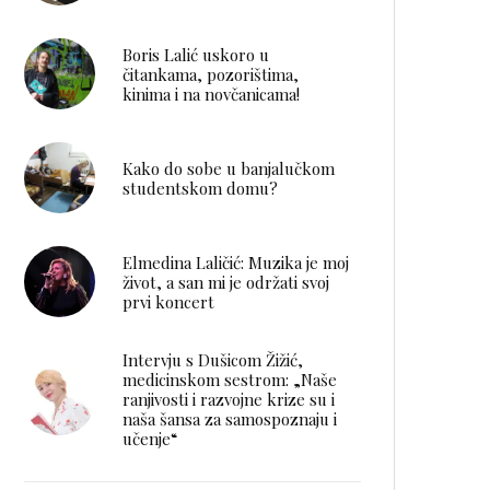
Boris Lalić uskoro u
čitankama, pozorištima,
kinima i na novčanicama!
Kako do sobe u banjalučkom
studentskom domu?
Elmedina Laličić: Muzika je moj
život, a san mi je održati svoj
prvi koncert
Intervju s Dušicom Žižić,
medicinskom sestrom: „Naše
ranjivosti i razvojne krize su i
naša šansa za samospoznaju i
učenje“