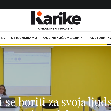
ZE…
NE KARIKIRAMO
ONLINE KUĆA MLADIH
KULTURNI K
i se boriti za svoja lju