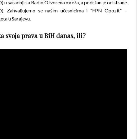
 u saradnji sa Radio Otvorena mreža, a podržan je od strane
D).
Zahvaljujemo se našim učesnicima i “FPN Opozit” –
eta u Sarajevu.
 za svoja prava u BiH danas, ili?