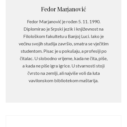
Fedor Marjanović
Fedor Marjanović je rođen 5. 11. 1990.
Diplomirao je Srpski jezik i književnost na
Filološkom fakultetu u Banjoj Luci. Iako je
većinu svojih studija završio, smatra se vječitim
studentom. Pisac je u pokušaju, a profesiji po
čitalac. U slobodno vrijeme, kada ne čita, piše,
a kada ne piše igra igrice. U stvarnosti stoji
čvrsto na zemlji, ali najviše voli da luta
vavilonskom bibliotekom maštarija.