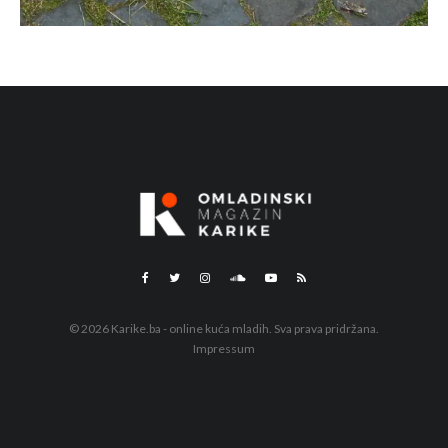
© 2026 Karike.ba - online kuća mladih. Sva prava pridržana.
Impressum