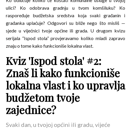
Ko odlučuje koliko će koštati komunalne usluge u tvojoj
ulici? Ko odobrava gradnju u tvom komšiluku? Ko
raspoređuje budžetska sredstva koja svaki građanin i
građanka uplaćuje? Odgovori su bliže nego što misliš —
sjede u vijećnici tvoje općine ili grada. U drugom kvizu
serijala “Ispod stola” provjeravamo koliko mladi zapravo
znaju o tome kako funkcioniše lokalna vlast.
Kviz 'Ispod stola' #2:
Znaš li kako funkcioniše
lokalna vlast i ko upravlja
budžetom tvoje
zajednice?
Svaki dan, u tvojoj općini ili gradu, vijeće