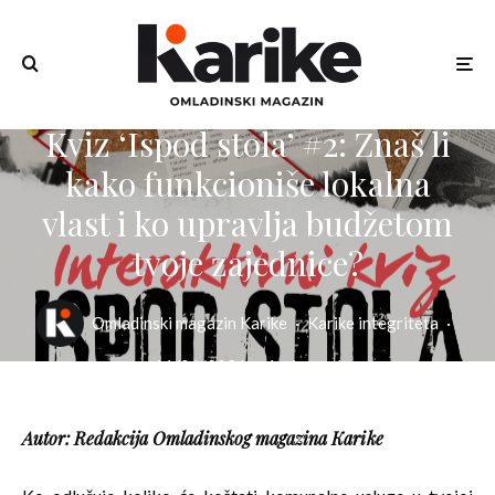
Kviz ‘Ispod stola’ #2: Znaš li
kako funkcioniše lokalna
vlast i ko upravlja budžetom
tvoje zajednice?
Omladinski magazin Karike
·
Karike integriteta
·
11/06/2026
·
1 min read
Autor: Redakcija Omladinskog magazina Karike