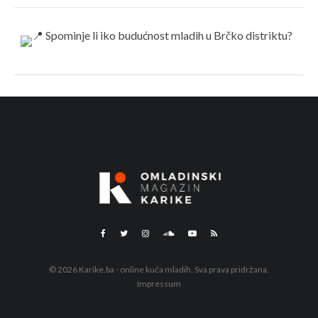
© 2026 Karike.ba - online kuća mladih. Sva prava pridržana.
Impressum