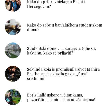
Kako do pripravničkog u Bosni i
Hercegovini?
Kako do sobe u banjalučkom studentskom
domu?
Studentski domovi u Sarajevu: Gdje su,
kakvi su, kako se prijaviti?
Sekunda koja je promijenila život Mahira
Beathousea i ostavila ga da „fura“
sredinom
Boris Lalić uskoro u čitankama,
pozorištima, kinima i na novčanicama!