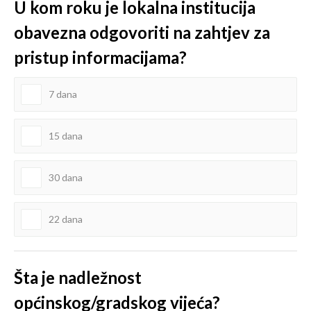
U kom roku je lokalna institucija
obavezna odgovoriti na zahtjev za
pristup informacijama?
7 dana
15 dana
30 dana
22 dana
Šta je nadležnost
općinskog/gradskog vijeća?