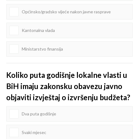
Općinsko/gradsko vijeće nakon javne rasprave
Kantonalna vlada
Ministarstvo finansija
Koliko puta godišnje lokalne vlasti u
BiH imaju zakonsku obavezu javno
objaviti izvještaj o izvršenju budžeta?
Dva puta godišnje
Svaki mjesec