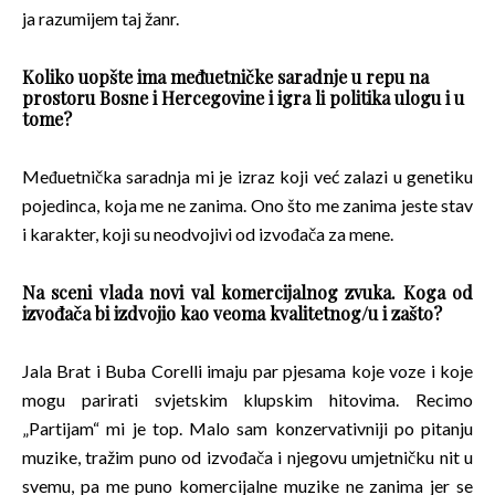
ja razumijem taj žanr.
Koliko uopšte ima međuetničke saradnje u repu na
prostoru Bosne i Hercegovine i igra li politika ulogu i u
tome?
Međuetnička saradnja mi je izraz koji već zalazi u genetiku
pojedinca, koja me ne zanima. Ono što me zanima jeste stav
i karakter, koji su neodvojivi od izvođača za mene.
Na sceni vlada novi val komercijalnog zvuka. Koga od
izvođača bi izdvojio kao veoma kvalitetnog/u i zašto?
Jala Brat i Buba Corelli imaju par pjesama koje voze i koje
mogu parirati svjetskim klupskim hitovima. Recimo
„Partijam“ mi je top. Malo sam konzervativniji po pitanju
muzike, tražim puno od izvođača i njegovu umjetničku nit u
svemu, pa me puno komercijalne muzike ne zanima jer se