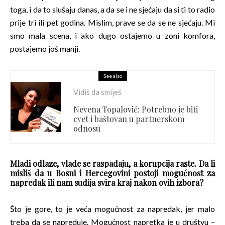
toga, i da to slušaju danas, a da se i ne sjećaju da si ti to radio
prije tri ili pet godina. Mislim, prave se da se ne sjećaju. Mi
smo mala scena, i ako dugo ostajemo u zoni komfora,
postajemo još manji.
See also
Vidiš da smiješ
Nevena Topalović: Potrebno je biti
cvet i baštovan u partnerskom
odnosu
Mladi odlaze, vlade se raspadaju, a korupcija raste. Da li
misliš da u Bosni i Hercegovini postoji mogućnost za
napredak ili nam sudija svira kraj nakon ovih izbora?
Što je gore, to je veća mogućnost za napredak, jer malo
treba da se napreduje. Mogućnost napretka je u društvu –