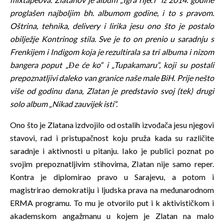
proglašen najboljim bh. albumom godine, i to s pravom.
Oštrina, tehnika, delivery i lirika jesu ono što je postalo
obilježje Kontrinog stila. Sve je to on prenio u saradnju s
Frenkijem i Indigom koja je rezultirala sa tri albuma i nizom
bangera poput „Đe će ko“ i „Tupakamaru“, koji su postali
prepoznatljivi daleko van granice naše male BiH. Prije nešto
više od godinu dana, Zlatan je predstavio svoj (tek) drugi
solo album „Nikad zauvijek isti“.
Ono što je Zlatana izdvojilo od ostalih izvođača jesu njegovi
stavovi, rad i pristupačnost koju pruža kada su različite
saradnje i aktivnosti u pitanju. Iako je publici poznat po
svojim prepoznatljivim stihovima, Zlatan nije samo reper.
Kontra je diplomirao pravo u Sarajevu, a potom i
magistrirao demokratiju i ljudska prava na međunarodnom
ERMA programu. To mu je otvorilo put i k aktivističkom i
akademskom angažmanu u kojem je Zlatan na malo