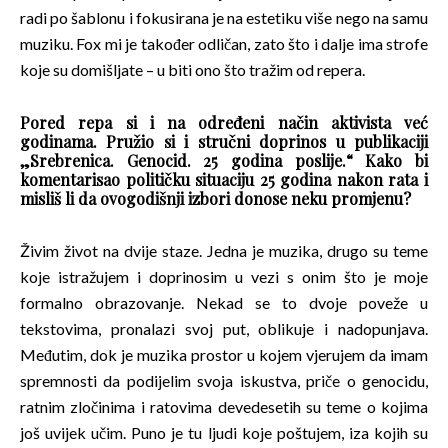
radi po šablonu i fokusirana je na estetiku više nego na samu
muziku. Fox mi je također odličan, zato što i dalje ima strofe
koje su domišljate – u biti ono što tražim od repera.
Pored repa si i na određeni način aktivista već
godinama. Pružio si i stručni doprinos u publikaciji
„Srebrenica. Genocid. 25 godina poslije.“ Kako bi
komentarisao političku situaciju 25 godina nakon rata i
misliš li da ovogodišnji izbori donose neku promjenu?
Živim život na dvije staze. Jedna je muzika, drugo su teme
koje istražujem i doprinosim u vezi s onim što je moje
formalno obrazovanje. Nekad se to dvoje poveže u
tekstovima, pronalazi svoj put, oblikuje i nadopunjava.
Međutim, dok je muzika prostor u kojem vjerujem da imam
spremnosti da podijelim svoja iskustva, priče o genocidu,
ratnim zločinima i ratovima devedesetih su teme o kojima
još uvijek učim. Puno je tu ljudi koje poštujem, iza kojih su