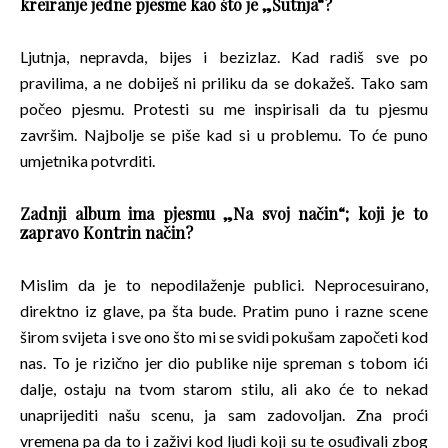
kreiranje jedne pjesme kao što je „Šutnja“?
Ljutnja, nepravda, bijes i bezizlaz. Kad radiš sve po
pravilima, a ne dobiješ ni priliku da se dokažeš. Tako sam
počeo pjesmu. Protesti su me inspirisali da tu pjesmu
završim. Najbolje se piše kad si u problemu. To će puno
umjetnika potvrditi.
Zadnji album ima pjesmu „Na svoj način“; koji je to
zapravo Kontrin način?
Mislim da je to nepodilaženje publici. Neprocesuirano,
direktno iz glave, pa šta bude. Pratim puno i razne scene
širom svijeta i sve ono što mi se svidi pokušam započeti kod
nas. To je rizično jer dio publike nije spreman s tobom ići
dalje, ostaju na tvom starom stilu, ali ako će to nekad
unaprijediti našu scenu, ja sam zadovoljan. Zna proći
vremena pa da to i zaživi kod ljudi koji su te osuđivali zbog