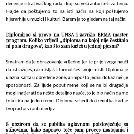
decenije istraživačkog rada i koji su veći autoriteti za temu.
Hajde da poštujemo to na isti način na koji poštujemo
hijerarhiju u muzici i kulturi. Barem ja to gledam na taj način.
Diplomirao si pravo na UNSA i završio ERMA master
program. Koliko vrijedi „diploma na kojoj nije čestitalo
ni pola drugova“, kao što sam kažeš u jednoj pjesmi?
Smatram da je obrazovanje vrijedno jer te prije svega nauči
da istražuješ, razmišljaš i formulišeš svoje misli. Diploma je
ulazna karta u određene zone, ali nipošto jedini dokaz nečije
sposobnosti. Za ljude poput mene koji se ne bi drugačije
mogli natjerati da nešto detaljno nauče, to je bio način da me
fokusira na jednu temu. Diploma vrijedi do trenutka kad je
tvoj rad prvi put mjerljiv.
S obzirom da se publika uglavnom poistovjećuje sa
stihovima, kako zapravo teče sam proces nastajanja i