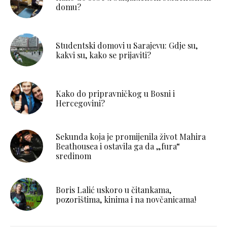
domu?
Studentski domovi u Sarajevu: Gdje su,
kakvi su, kako se prijaviti?
Kako do pripravničkog u Bosni i
Hercegovini?
Sekunda koja je promijenila život Mahira
Beathousea i ostavila ga da „fura“
sredinom
Boris Lalić uskoro u čitankama,
pozorištima, kinima i na novčanicama!