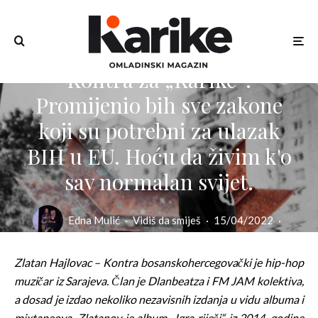
Kontra za „Karike“:
Promijenio bih sve zakone
koji su potrebni za ulazak
BIH u EU. Hoću da živim k'o
sav normalan svijet.
Edna Mulić
·
Vidiš da smiješ
·
15/04/2022
·
5 min read
Zlatan Hajlovac – Kontra bosanskohercegovački je hip-hop
muzičar iz Sarajeva. Član je Dlanbeatza i FM JAM kolektiva,
a dosad je izdao nekoliko nezavisnih izdanja u vidu albuma i
mixtapeova. Zlatanov je album „Igra riječi“ iz 2014. godine