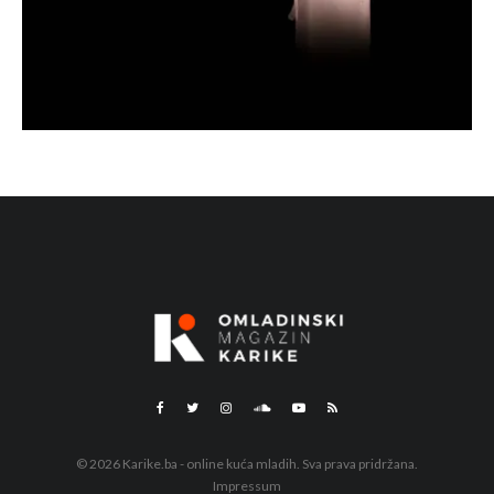
© 2026 Karike.ba - online kuća mladih. Sva prava pridržana.
Impressum