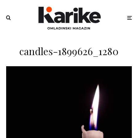
candles-1899626_1280