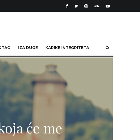
OTAO
IZA DUGE
KARIKE INTEGRITETA
koja će me