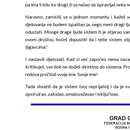
pa ima li bilo ko drugi, ti se našao da ispravljaš neke
Naravno, zamisliš se u jednom momentu i kažeš se
djelovanja ne budem ispaštao ja, nego meni dragi lju
odustati. Mnoge drage ljude sistem ti je otjerao van
ovom društvu, hoćeš dopustiti da i tebe sistem ot
ljigavcima.“
I nastaviš djelovati. Kad si već započeo nema nazad. 
kritikuješ, sve dok ne dođeš direktno do sistema. Pr
redova pročitaš svoje ime. Svoje ime!
Tada shvatiš da je sistem tvoj neprijatelj i da je s
opstruirao, zakidao, omalovažavao i isključivao.