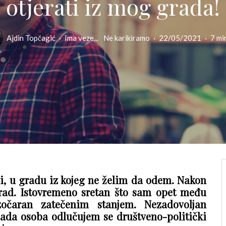
otjerati iz mog grada!
Ajdin Topčagić
·
Ima veze...
Ne karikiramo
·
22/05/2021
·
7 mi
ci, u gradu iz kojeg ne želim da odem. Nakon
grad. Istovremeno sretan što sam opet među
očaran zatečenim stanjem. Nezadovoljan
mlada osoba odlučujem se društveno-politički