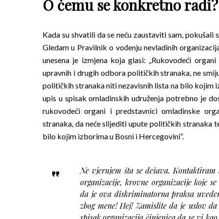
O čemu se konkretno radi?
Kada su shvatili da se neću zaustaviti sam, pokušali su
Gledam u Pravilnik o vođenju nevladinih organizacija
unesena je izmjena koja glasi: „Rukovodeći organi 
upravnih i drugih odbora političkih stranaka, ne smiju
političkih stranaka niti nezavisnih lista na bilo kojim
upis u spisak omladinskih udruženja potrebno je dos
rukovodeći organi i predstavnici omladinske organ
stranaka, da neće slijediti upute političkih stranaka t
bilo kojim izborima u Bosni i Hercegovini“.
Ne vjerujem šta se dešava. Kontaktiram b
organizacije, krovne organizacije koje 
da je ova diskriminatorna praksa uved
zbog mene! Hej! Zamislite da je uslov d
spisak organizacija činjenica da se vi ka