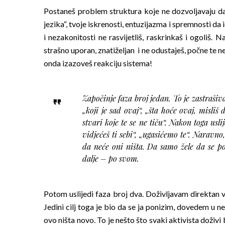
Postaneš problem struktura koje ne dozvoljavaju da
jezika“, tvoje iskrenosti, entuzijazma i spremnosti da 
i nezakonitosti ne rasvijetliš, raskrinkaš i ogoliš. 
strašno uporan, znatiželjan i ne odustaješ, počne te ne
onda izazoveš reakciju sistema!
Započinje faza broj jedan. To je zastrašiv
„koji je sad ovaj“, „šta hoće ovaj, misliš 
stvari koje te se ne tiču“. Nakon toga usli
vidjećeš ti sebi“, „ugasićemo te“. Naravno
da neće oni ništa. Da samo žele da se p
dalje – po svom.
Potom uslijedi faza broj dva. Doživljavam direktan ve
Jedini cilj toga je bio da se ja ponizim, dovedem u 
ovo ništa novo. To je nešto što svaki aktivista doživi