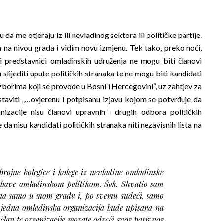
 da me otjeraju iz ili nevladinog sektora ili političke partije.
 na nivou grada i vidim novu izmjenu. Tek tako, preko noći,
i predstavnici omladinskih udruženja ne mogu biti članovi
 slijediti upute političkih stranaka te ne mogu biti kandidati
 izborima koji se provode u Bosni i Hercegovini“, uz zahtjev za
taviti „…ovjerenu i potpisanu izjavu kojom se potvrđuje da
izacije nisu članovi upravnih i drugih odbora političkih
e da nisu kandidati političkih stranaka niti nezavisnih lista na
rojne kolegice i kolege iz nevladine omladinske
se bave omladinskom politikom. Šok. Shvatio sam
ena samo u mom gradu i, po svemu sudeći, samo
a jedna omladinska organizacija bude upisana na
o član te organizacije morate odreći svog pasivnog