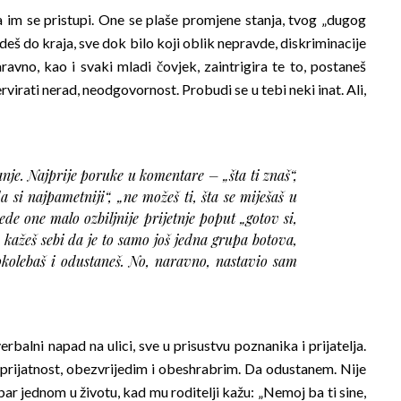
 im se pristupi. One se plaše promjene stanja, tvog „dugog
ideš do kraja, sve dok bilo koji oblik nepravde, diskriminacije
Naravno, kao i svaki mladi čovjek, zaintrigira te to, postaneš
rvirati nerad, neodgovornost. Probudi se u tebi neki inat. Ali,
anje. Najprije poruke u komentare – „šta ti znaš“,
da si najpametniji“, „ne možeš ti, šta se miješaš u
jede one malo ozbiljnije prijetnje poput „gotov si,
, kažeš sebi da je to samo još jedna grupa botova,
okolebaš i odustaneš. No, naravno, nastavio sam
rbalni napad na ulici, sve u prisustvu poznanika i prijatelja.
neprijatnost, obezvrijedim i obeshrabrim. Da odustanem. Nije
 bar jednom u životu, kad mu roditelji kažu: „Nemoj ba ti sine,