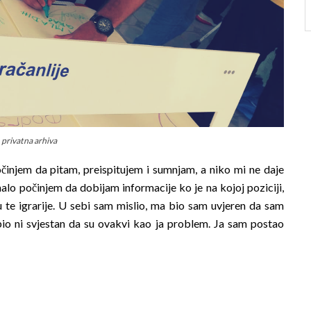
 privatna arhiva
činjem da pitam, preispitujem i sumnjam, a niko mi ne daje
o počinjem da dobijam informacije ko je na kojoj poziciji,
 te igrarije. U sebi sam mislio, ma bio sam uvjeren da sam
bio ni svjestan da su ovakvi kao ja problem. Ja sam postao