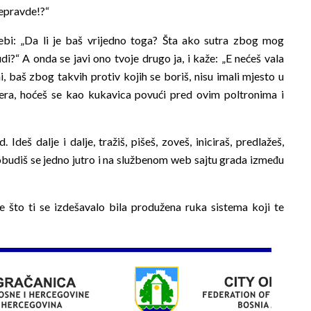
 nepravde!?“
bi: „Da li je baš vrijedno toga? Šta ako sutra zbog mog
di?“ A onda se javi ono tvoje drugo ja, i kaže: „E nećeš vala
i, baš zbog takvih protiv kojih se boriš, nisu imali mjesto u
jera, hoćeš se kao kukavica povući pred ovim poltronima i
Ideš dalje i dalje, tražiš, pišeš, zoveš, iniciraš, predlažeš,
obudiš se jedno jutro i na službenom web sajtu grada između
ve što ti se izdešavalo bila produžena ruka sistema koji te