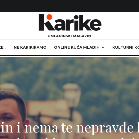
ZE…
NE KARIKIRAMO
ONLINE KUĆA MLADIH
KULTURNI K
din i nema te nepravde 