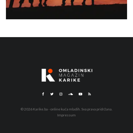
© 2026 Karike.ba - online kuća mladih. Sva prava pridržana.
Impressum