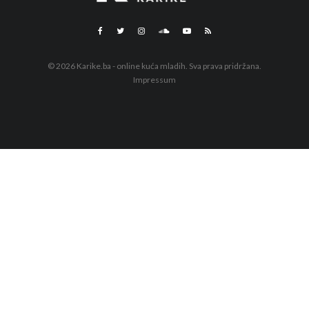
© 2026 Karike.ba - online kuća mladih. Sva prava pridržana.
Impressum