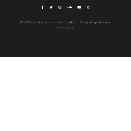
© 2026 Karike.ba - online kuća mladih. Sva prava pridržana.
Impressum