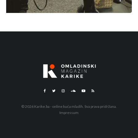
© 2026 Karike.ba - online kuća mladih. Sva prava pridržana.
Impressum