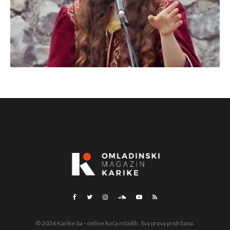
© 2026 Karike.ba - online kuća mladih. Sva prava pridržana.