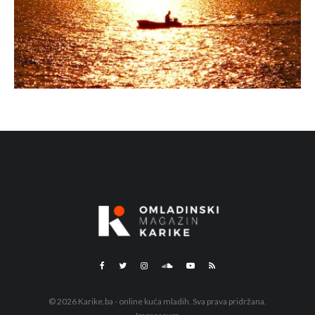
© 2026 Karike.ba - online kuća mladih. Sva prava pridržana.