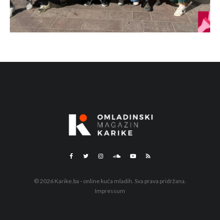
© 2026 Karike.ba - online kuća mladih. Sva prava pridržana.
Impressum